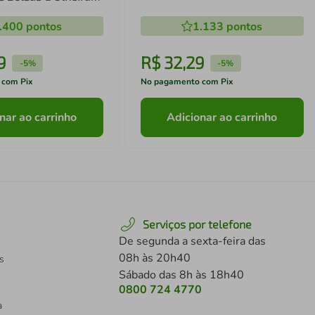
.400
pontos
1.133
pontos
9
R$
32
,
29
-
5%
-
5%
 com Pix
No pagamento com Pix
nar ao carrinho
Adicionar ao carrinho
Serviços por telefone
De segunda a sexta-feira das
08h às 20h40
s
Sábado das 8h às 18h40
0800 724 4770
a