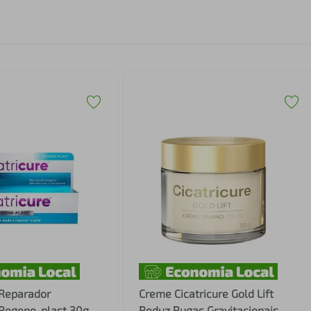
 Reparador
Creme Cicatricure Gold Lift
 Regene-plast 30g
Reduz Rugas Gravitacionais