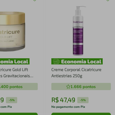
ricure Gold Lift
Creme Corporal Cicatricure
s Gravitacionais
Antiestrias 250g
g
.400
pontos
1.666
pontos
39
R$
47
,
49
-
5%
-
5%
 com Pix
No pagamento com Pix