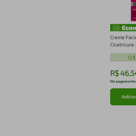
Creme Facia
Cicatricure
1
R$
46
,
5
No pagamento
Adicio