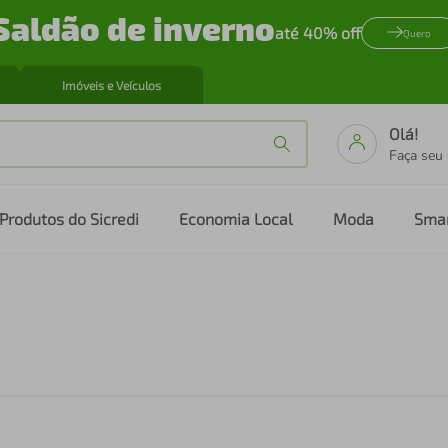
Saldão de inverno
até 40% off
Quero
Imóveis e Veículos
Olá!
Faça seu
Produtos do Sicredi
Economia Local
Moda
Sma