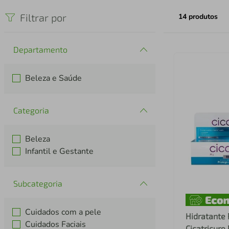
iphone
5
º
Filtrar por
14
produtos
Departamento
Beleza e Saúde
Categoria
Beleza
Infantil e Gestante
Subcategoria
Cuidados com a pele
Hidratante
Cuidados Faciais
Cicatricure