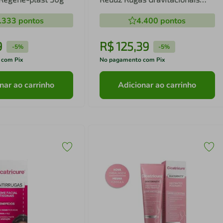
Diurno Fps30 50g
.333
pontos
4.400
pontos
9
R$
125
,
39
-
5%
-
5%
 com Pix
No pagamento com Pix
nar ao carrinho
Adicionar ao carrinho