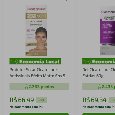
Protetor Solar Cicatricure
Gel Cicatricure Ci
Antissinais Efeito Matte Fps 50
Estrias 60g
40g
2.333
pontos
2.433
R$
66
,
49
R$
69
,
34
-
5%
-
5
No pagamento com Pix
No pagamento com Pi