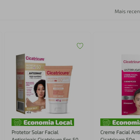
Mais recen
Protetor Solar Facial
Creme Facial Anti
Antissinais Cicatricure Fps 50
Cicatricure 50g