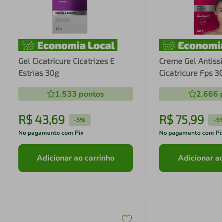
Gel Cicatricure Cicatrizes E
Creme Gel Antiss
Estrias 30g
Cicatricure Fps 3
1.533
pontos
2.666
R$
43
,
69
R$
75
,
99
-
5%
-
5
No pagamento com Pix
No pagamento com Pi
Adicionar ao carrinho
Adicionar a