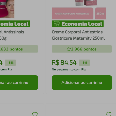
l Antissinais
Creme Corporal Antiestrias
 30g
Cicatricure Maternity 250ml
.633
pontos
2.966
pontos
4
R$
84
,
54
-
5%
-
5%
 com Pix
No pagamento com Pix
nar ao carrinho
Adicionar ao carrinho