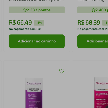
Cor Média 40g
2.333
pontos
2.400
R$
66
,
49
R$
68
,
39
-
5%
-
5
No pagamento com Pix
No pagamento com Pi
Adicionar ao carrinho
Adicionar a