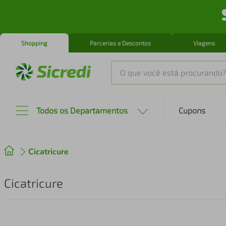
Shopping
Parcerias e Descontos
Viagens
O que você está procurando?
Produtos mais buscados
Todos os Departamentos
Cupons
tenis
1
º
Cicatricure
cafeteira
2
º
perfume
3
º
Cicatricure
air fryer
4
º