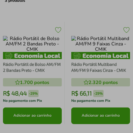
air fryer
4
º
3
produtos
iphone
5
º
Rádio Portátil de Bolso AM/FM
Rádio Portátil Multiband
2 Bandas Preto - CMIK
AM/FM 9 Faixas Cinza - CMIK
1.700
pontos
2.320
pontos
R$
48
,
44
R$
66
,
11
-
29%
-
29%
No pagamento com Pix
No pagamento com Pix
Adicionar ao carrinho
Adicionar ao carrinho