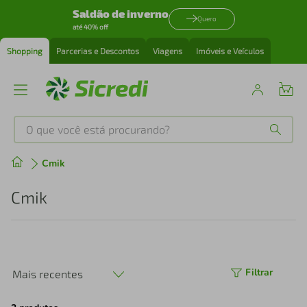
Saldão de inverno
Quero
até 40% off
Shopping
Parcerias e Descontos
Viagens
Imóveis e Veículos
O que você está procurando?
Produtos mais buscados
Cmik
tenis
1
º
Cmik
cafeteira
2
º
perfume
3
º
Filtrar
Mais recentes