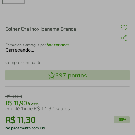
air fryer
4
º
iphone
5
º
Colher Cha Inox Ipanema Branca
Weconnect
Fornecido e entregue por
Carregando…
Compre com pontos:
397
pontos
R$
33
,
00
R$
11
,
90
à vista
em até
1
x de
R$
11
,
90
s/juros
R$
11
,
30
-
66%
No pagamento com Pix