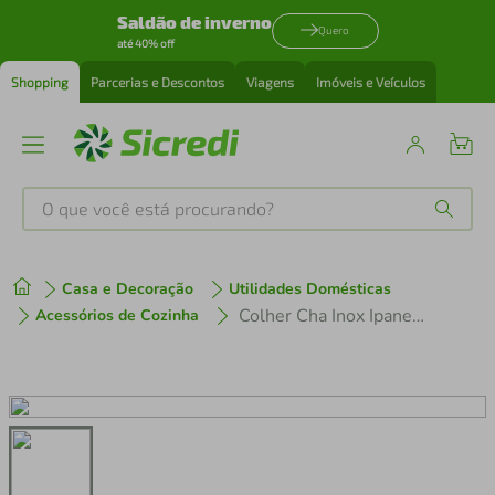
Saldão de inverno
Quero
até 40% off
Shopping
Parcerias e Descontos
Viagens
Imóveis e Veículos
O que você está procurando?
Produtos mais buscados
Casa e Decoração
Utilidades Domésticas
tenis
1
º
Colher Cha Inox Ipanema Branca
Acessórios de Cozinha
cafeteira
2
º
perfume
3
º