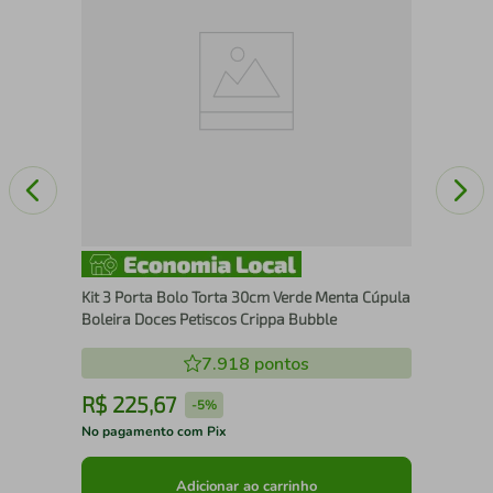
com
Kit 3 Porta Bolo Torta 30cm Verde Menta Cúpula
Boleira Doces Petiscos Crippa Bubble
7.918
pontos
R$
225
,
67
R
-
5%
No pagamento com Pix
No 
Adicionar ao carrinho