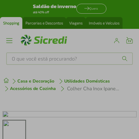
Saldão de inverno
Quero
até 40% off
Shopping
Parcerias e Descontos
Viagens
Imóveis e Veículos
O que você está procurando?
Produtos mais buscados
Casa e Decoração
Utilidades Domésticas
tenis
1
º
Colher Cha Inox Ipanema Preta
Acessórios de Cozinha
cafeteira
2
º
perfume
3
º