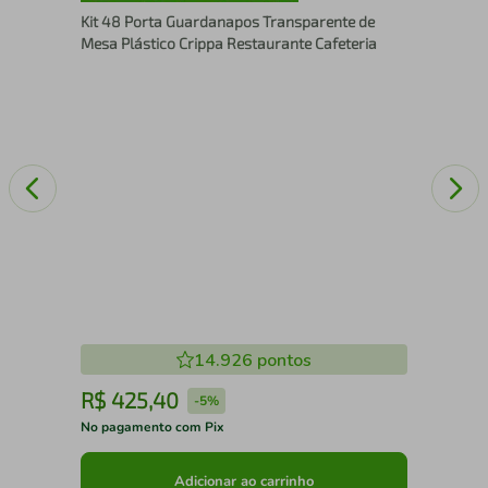
Cri
Kit 48 Porta Guardanapos Transparente de
Mesa Plástico Crippa Restaurante Cafeteria
14.926
pontos
R$
425
,
40
R
-
5%
No pagamento com Pix
No 
Adicionar ao carrinho