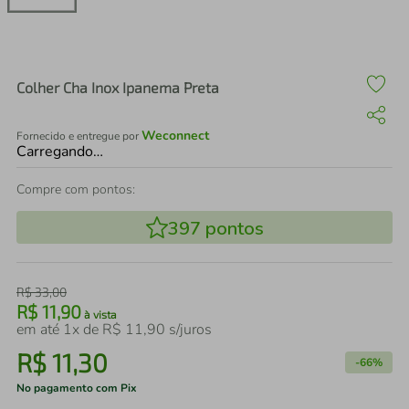
air fryer
4
º
iphone
5
º
Colher Cha Inox Ipanema Preta
Weconnect
Fornecido e entregue por
Carregando…
Compre com pontos:
397
pontos
R$
33
,
00
R$
11
,
90
à vista
em até
1
x de
R$
11
,
90
s/juros
R$
11
,
30
-
66%
No pagamento com Pix