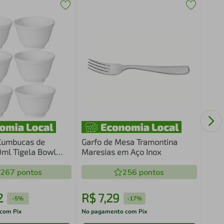
Kit 
com 
Male
 Cumbucas de
Garfo de Mesa Tramontina
0ml Tigela Bowl
Maresias em Aço Inox
 Uno Multiuso
inha
.267
pontos
256
pontos
2
R$
7
,
29
R$
-
5%
-
17%
com Pix
No pagamento com Pix
No pa