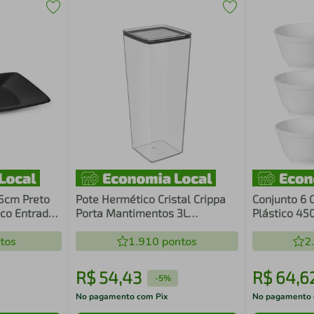
5cm Preto
Pote Hermético Cristal Crippa
Conjunto 6
ico Entradas
Porta Mantimentos 3L
Plástico 45
Condimentos Transparente
Branco Coza
tos
1.910
pontos
Porções Coz
2
R$
54
,
43
R$
64
,
6
-
5%
No pagamento com Pix
No pagamento 