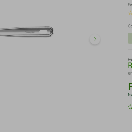
Fo
C
R
e
No