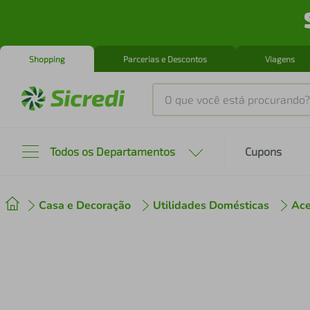
Shopping
Parcerias e Descontos
Viagens
O que você está procurando?
Produtos mais buscados
Todos os Departamentos
Cupons
tenis
1
º
Casa e Decoração
Utilidades Domésticas
Ace
cafeteira
2
º
perfume
3
º
air fryer
4
º