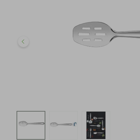
iphone
5
º