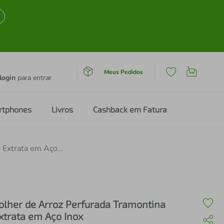
Meus Pedidos
login
para entrar
rtphones
Livros
Cashback em Fatura
Colher de Arroz Perfurada Tramontina Extrata em Aço Inox
olher de Arroz Perfurada Tramontina
xtrata em Aço Inox