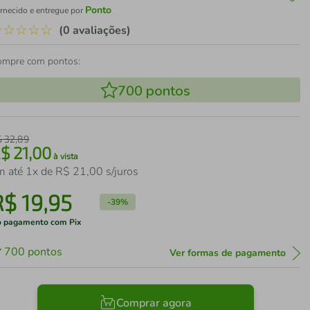
Ponto
rnecido e entregue por
☆
☆
☆
☆
☆
(0 avaliações)
ompre com pontos:
700
pontos
$
32
,
89
R$
21
,
00
à vista
m até
1
x de
R$
21
,
00
s/juros
R$
19
,
95
-
39%
 pagamento com Pix
700
pontos
Ver formas de pagamento
Comprar agora