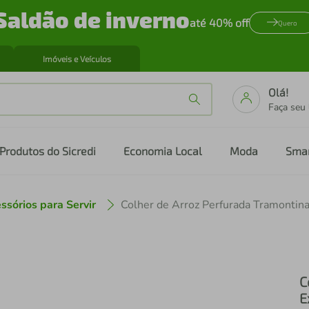
Saldão de inverno
até 40% off
Quero
Imóveis e Veículos
Olá!
Faça seu
Produtos do Sicredi
Economia Local
Moda
Sma
ssórios para Servir
C
E