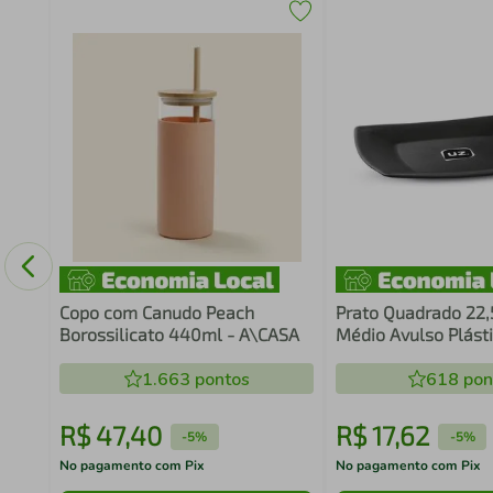
nox
Copo com Canudo Peach
Prato Quadrado 22,
Borossilicato 440ml - A\CASA
Médio Avulso Plást
Petiscos Slim Uz
1.663
pontos
618
pon
R$
47
,
40
R$
17
,
62
-
5%
-
5%
No pagamento com Pix
No pagamento com Pix