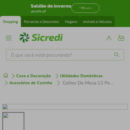
Saldão de inverno
Quero
até 40% off
Shopping
Parcerias e Descontos
Viagens
Imóveis e Veículos
O que você está procurando?
Produtos mais buscados
Casa e Decoração
Utilidades Domésticas
tenis
1
º
Colher De Mesa 12 Peças Turim Brinox
Acessórios de Cozinha
cafeteira
2
º
perfume
3
º