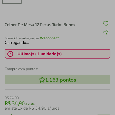
air fryer
4
º
iphone
5
º
Colher De Mesa 12 Peças Turim Brinox
Weconnect
Fornecido e entregue por
Carregando…
Última(s) 1 unidade(s)
Compre com pontos:
1.163
pontos
R$
74
,
00
R$
34
,
90
à vista
em até
1
x de
R$
34
,
90
s/juros