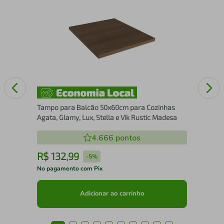
ri
Lix
Tampo para Balcão 50x60cm para Cozinhas
Agata, Glamy, Lux, Stella e Vik Rustic Madesa
4.666
pontos
R$
132
,
99
R
-
5%
No pagamento com Pix
No 
Adicionar ao carrinho