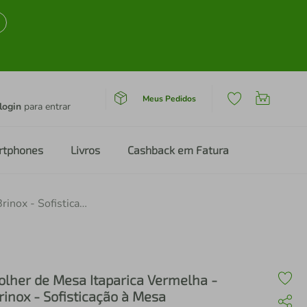
Meus Pedidos
login
para entrar
rtphones
Livros
Cashback em Fatura
Colher de Mesa Itaparica Vermelha - Brinox - Sofisticação à Mesa
olher de Mesa Itaparica Vermelha -
rinox - Sofisticação à Mesa