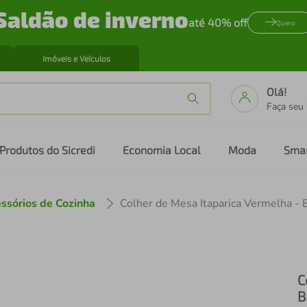
Saldão de inverno
até 40% off
Quero
Imóveis e Veículos
Olá!
Faça seu
Produtos do Sicredi
Economia Local
Moda
Sma
ssórios de Cozinha
C
B