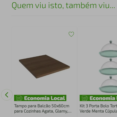
Quem viu isto, também viu...
Tampo para Balcão 50x60cm
Kit 3 Porta Bolo To
para Cozinhas Agata, Glamy,
Verde Menta Cúpula
Lux, Stella e Vik Rustic Madesa
Doces Petiscos Cri