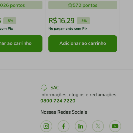
.026
pontos
572
pontos
5
R$
16
,
29
R$
-
5%
-
5%
com Pix
No pagamento com Pix
No pa
nar ao carrinho
Adicionar ao carrinho
SAC
Informações, elogios e reclamações
0800 724 7220
Nossas Redes Sociais