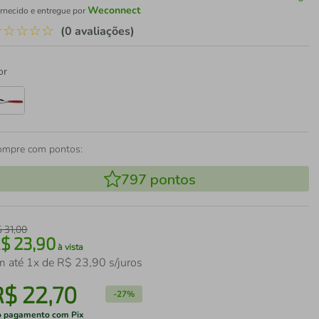
Weconnect
rnecido e entregue por
☆
☆
☆
☆
☆
(0 avaliações)
or
ompre com pontos:
797
pontos
$
31
,
00
R$
23
,
90
à vista
m até
1
x de
R$
23
,
90
s/juros
R$
22
,
70
-
27%
 pagamento com Pix