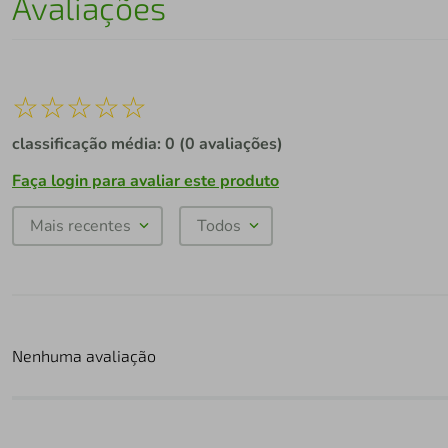
Avaliações
☆
☆
☆
☆
☆
classificação média: 0
(0 avaliações)
Faça login para avaliar este produto
Mais recentes
Todos
Nenhuma avaliação