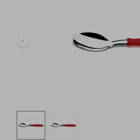
iphone
5
º