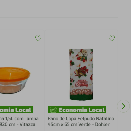
Jarra de Vidro Q
8413
na 1,5L com Tampa
Pano de Copa Felpudo Natalino
 Ø20 cm - Vitazza
45cm x 65 cm Verde - Dohler