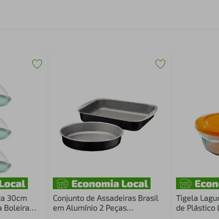
rta 30cm
Conjunto de Assadeiras Brasil
Tigela Lagu
 Boleira
em Alumínio 2 Peças
de Plástico
ppa Bubble
Tramontina Preto