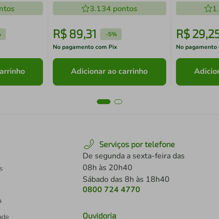
ntos
3.134
pontos
1
R$
89
,
31
R$
29
,
2
%
-
5%
No pagamento com Pix
No pagamento 
arrinho
Adicionar ao carrinho
Adicio
Serviços por telefone
De segunda a sexta-feira das
08h às 20h40
s
Sábado das 8h às 18h40
0800 724 4770
a
Ouvidoria
dade