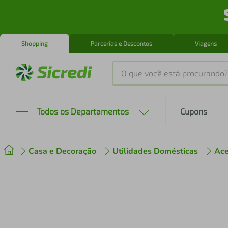
Shopping
Parcerias e Descontos
Viagens
O que você está procurando?
Produtos mais buscados
Todos os Departamentos
Cupons
tenis
1
º
Casa e Decoração
Utilidades Domésticas
Ace
cafeteira
2
º
perfume
3
º
air fryer
4
º