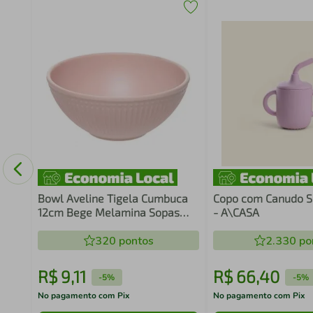
de
Bowl Aveline Tigela Cumbuca
Copo com Canudo Si
12cm Bege Melamina Sopas
- A\CASA
Caldos Cereais Sobremesas
320
pontos
2.330
po
R$
9
,
11
R$
66
,
40
-
5%
-
5%
No pagamento com Pix
No pagamento com Pix