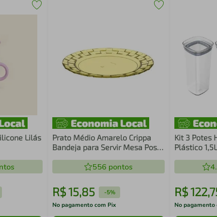
licone Lilás
Prato Médio Amarelo Crippa
Kit 3 Potes
Bandeja para Servir Mesa Posta
Plástico 1,5
Porções Aperitivos
Mantimento
ntos
556
pontos
Transparent
4
R$
15
,
85
R$
122
,
7
-
5%
No pagamento com Pix
No pagamento 