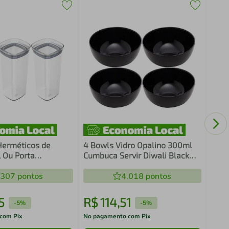
6 Tr
Rest
Guar
 Herméticos de
4 Bowls Vidro Opalino 300ml
L Ou Porta
Cumbuca Servir Diwali Black
s Condimentos
12x5cm Cereal
e
.307
pontos
4.018
pontos
5
R$
114
,
51
R$
-
5%
-
5%
com Pix
No pagamento com Pix
No pa