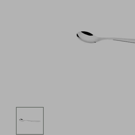
iphone
5
º