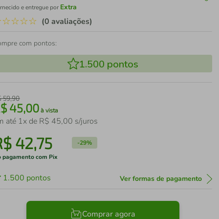
Extra
rnecido e entregue por
☆
☆
☆
☆
☆
(0 avaliações)
ompre com pontos:
1.500
pontos
$
59
,
90
R$
45
,
00
à vista
m até
1
x de
R$
45
,
00
s/juros
R$
42
,
75
-
29%
 pagamento com Pix
1.500
pontos
Ver formas de pagamento
Comprar agora