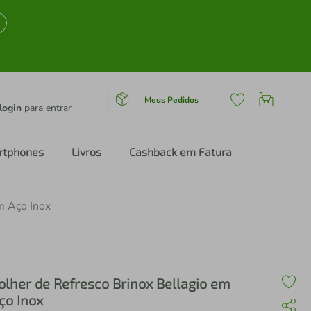
Meus Pedidos
login
para entrar
rtphones
Livros
Cashback em Fatura
m Aço Inox
olher de Refresco Brinox Bellagio em
ço Inox