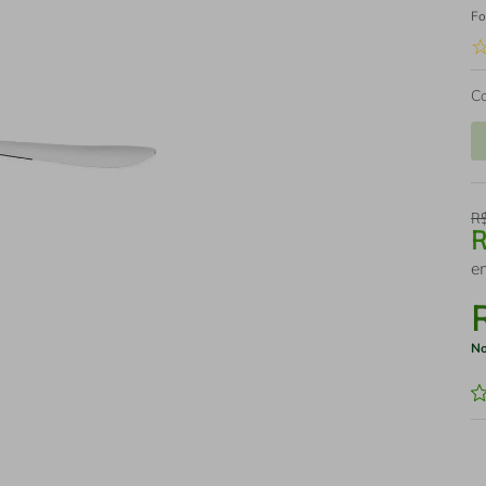
Fo
C
R
e
No