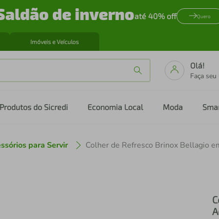
Saldão de inverno
até 40% off
Quero
Imóveis e Veículos
Olá!
Faça seu
Produtos do Sicredi
Economia Local
Moda
Sma
ssórios para Servir
Colher de Refresco Brinox Bellagio e
C
A