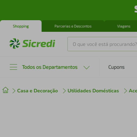
Shopping
Parcerias e Descontos
Viagens
O que você está procurando?
Produtos mais buscados
Todos os Departamentos
Cupons
tenis
1
º
Casa e Decoração
Utilidades Domésticas
Ace
cafeteira
2
º
perfume
3
º
air fryer
4
º