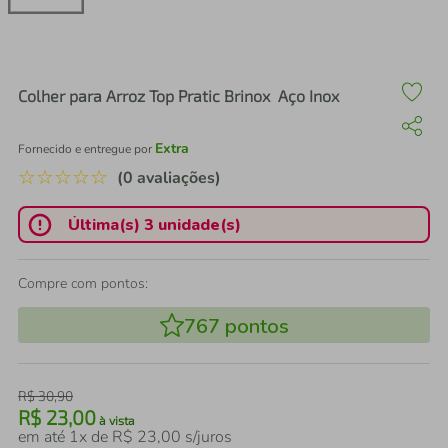
air fryer
4
º
iphone
5
º
Colher para Arroz Top Pratic Brinox  Aço Inox
Extra
Fornecido e entregue por
☆
☆
☆
☆
☆
(0 avaliações)
Última(s) 3 unidade(s)
Compre com pontos:
767
pontos
R$
30
,
90
R$
23
,
00
à vista
em até
1
x de
R$
23
,
00
s/juros