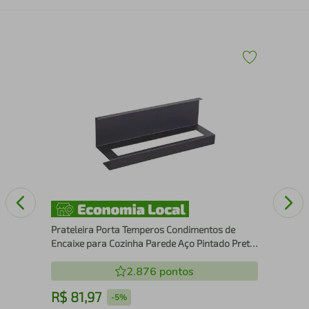
4 B
Diw
Prateleira Porta Temperos Condimentos de
Encaixe para Cozinha Parede Aço Pintado Preto
Piva
2.876
pontos
R$
81
,
97
R
-
5%