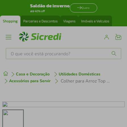
Saldão de inverno
Quero
até 40% off
Shopping
Parcerias e Descontos
Viagens
Imóveis e Veículos
O que você está procurando?
Produtos mais buscados
Casa e Decoração
Utilidades Domésticas
tenis
1
º
Colher para Arroz Top Pratic Brinox  Aço Inox
Acessórios para Servir
cafeteira
2
º
perfume
3
º