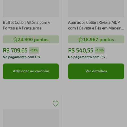
Buffet Colibri Vitória com 4
Aparador Colibri Riviera MDP
Portas e 4 Prateleiras
com 1 Gaveta e Pés em Madeira
Maciça
24.900
pontos
18.967
pontos
R$
709
,
65
R$
540
,
55
-
23%
-
10%
No pagamento com Pix
No pagamento com Pix
Adicionar ao carrinho
Ver detalhes