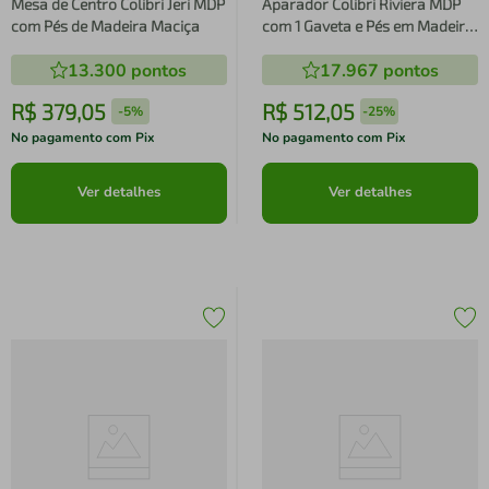
Mesa de Centro Colibri Jeri MDP
Aparador Colibri Riviera MDP
com Pés de Madeira Maciça
com 1 Gaveta e Pés em Madeira
Maciça
13.300
pontos
17.967
pontos
R$
379
,
05
R$
512
,
05
-
5%
-
25%
No pagamento com Pix
No pagamento com Pix
Ver detalhes
Ver detalhes