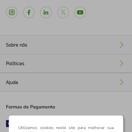
Sobre nós
+
Políticas
+
Ajuda
+
Formas de Pagamento
Utilizamos cookies neste site para melhorar sua