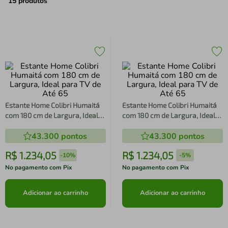
air fryer
4
º
15
produtos
iphone
5
º
Estante Home Colibri Humaitá
Estante Home Colibri Humaitá
com 180 cm de Largura, Ideal
com 180 cm de Largura, Ideal
para TV de Até 65
para TV de Até 65
43.300
pontos
43.300
pontos
R$
1
.
234
,
05
R$
1
.
234
,
05
-
10%
-
5%
No pagamento com Pix
No pagamento com Pix
Adicionar ao carrinho
Adicionar ao carrinho