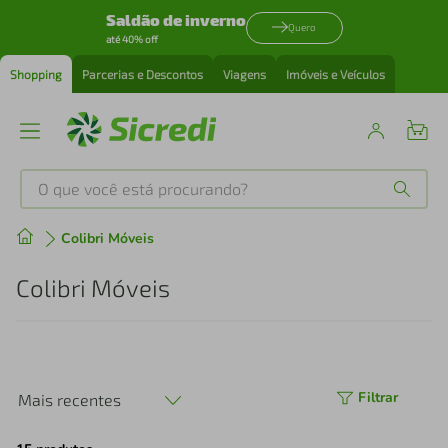
Saldão de inverno
Quero
até 40% off
Shopping
Parcerias e Descontos
Viagens
Imóveis e Veículos
O que você está procurando?
Produtos mais buscados
Colibri Móveis
tenis
1
º
Colibri Móveis
cafeteira
2
º
perfume
3
º
Filtrar
Mais recentes