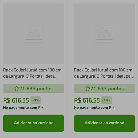
Rack Colibri Juruá com 180 cm
Rack Colibri Juruá com 180 cm
de Largura, 3 Portas, Ideal
de Largura, 3 Portas, Ideal para
para TV de até 70
TV de até 70
21.633
pontos
21.633
pontos
R$
616
,
55
R$
616
,
55
-
9%
-
14%
No pagamento com Pix
No pagamento com Pix
Adicionar ao carrinho
Adicionar ao carrinho