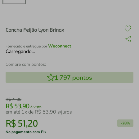
air fryer
4
º
iphone
5
º
Concha Feijão Lyon Brinox
Weconnect
Fornecido e entregue por
Carregando…
Compre com pontos:
1.797
pontos
R$
71
,
00
R$
53
,
90
à vista
em até
1
x de
R$
53
,
90
s/juros
R$
51
,
20
-
28%
No pagamento com Pix