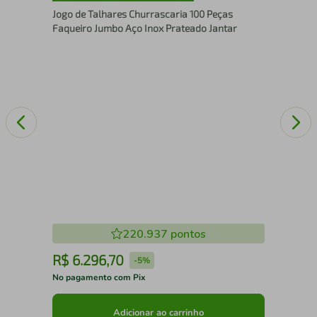
Kit
Jogo de Talhares Churrascaria 100 Peças
Faqueiro Jumbo Aço Inox Prateado Jantar
220.937
pontos
R$
6
.
296
,
70
R
-
5%
No pagamento com Pix
No 
Adicionar ao carrinho