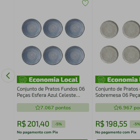
Conjunto de Pratos Fundos 06
Conjunto de Pratos
Peças Esfera Azul Celeste
Sobremesa 06 Peça
Schmidt
Pistache Porto Bras
7.067
pontos
6.967
po
R$
201
,
40
R$
198
,
55
-
5%
-
5
No pagamento com Pix
No pagamento com Pix