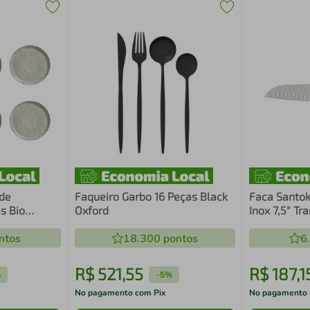
 de
Faqueiro Garbo 16 Peças Black
Faca Santo
s Bio
Oxford
Inox 7,5" Tr
il
24068/108
ntos
18.300
pontos
6
R$
521
,
55
R$
187
,
1
%
-
5%
No pagamento com Pix
No pagamento 