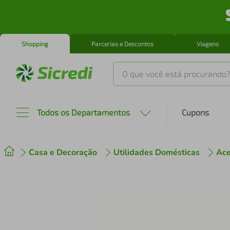
Shopping
Parcerias e Descontos
Viagens
O que você está procurando?
Produtos mais buscados
Todos os Departamentos
Cupons
tenis
1
º
Casa e Decoração
Utilidades Domésticas
Ace
cafeteira
2
º
perfume
3
º
air fryer
4
º