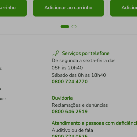
arrinho
Adicionar ao carrinho
Adicio
Serviços por telefone
De segunda a sexta-feira das
08h às 20h40
s
Sábado das 8h às 18h40
0800 724 4770
a
Ouvidoria
dade
Reclamações e denúncias
0800 646 2519
Atendimento a pessoas com deficiênc
Auditivo ou de fala
s
0800 724 0525