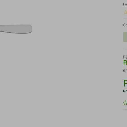
Fo
C
R
e
No