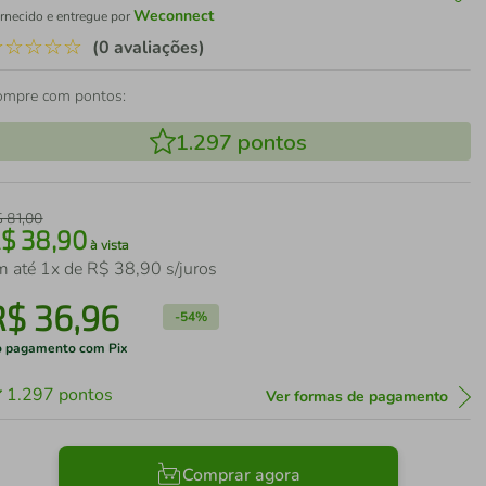
Weconnect
rnecido e entregue por
☆
☆
☆
☆
☆
(0 avaliações)
ompre com pontos:
1.297
pontos
$
81
,
00
R$
38
,
90
à vista
m até
1
x de
R$
38
,
90
s/juros
R$
36
,
96
-
54%
 pagamento com Pix
1.297
pontos
Ver formas de pagamento
Comprar agora