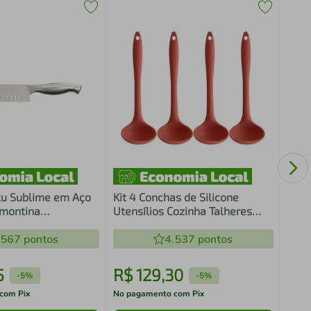
Kit 
Trav
Sala
ku Sublime em Aço
Kit 4 Conchas de Silicone
amontina
Utensílios Cozinha Talheres
para Sopa Feijão Restaurante
.567
pontos
OU Terracota
4.537
pontos
5
R$
129
,
30
R$
-
5%
-
5%
com Pix
No pagamento com Pix
No pa