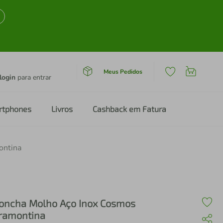
Meus Pedidos
login
para entrar
rtphones
Livros
Cashback em Fatura
ontina
oncha Molho Aço Inox Cosmos
ramontina