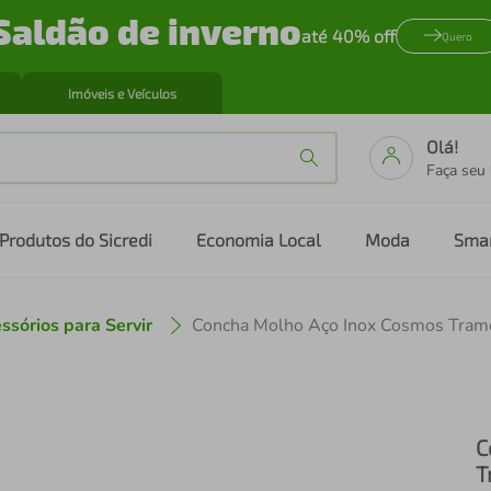
Saldão de inverno
até 40% off
Quero
Imóveis e Veículos
Olá!
Faça seu
Produtos do Sicredi
Economia Local
Moda
Sma
ssórios para Servir
Concha Molho Aço Inox Cosmos Tram
C
T