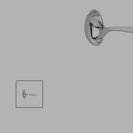
iphone
5
º