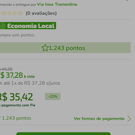
Via Inox Tramontina
rnecido e entregue por
☆
☆
☆
☆
☆
(0 avaliações)
ompre com pontos:
1.243
pontos
$
45
,
20
R$
37
,
28
à vista
m até
1
x de
R$
37
,
28
s/juros
R$
35
,
42
-
22%
 pagamento com Pix
1.243
pontos
Ver formas de pagamento