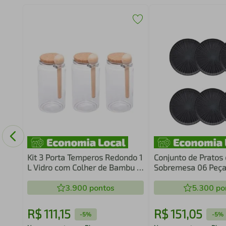
to
Kit 3 Porta Temperos Redondo 1
Conjunto de Pratos
L Vidro com Colher de Bambu e
Sobremesa 06 Peças
Tampa Rolha Lyor
Oxford
3.900
pontos
5.300
po
R$
111
,
15
R$
151
,
05
-
5%
-
5%