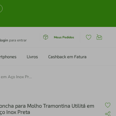
Meus Pedidos
login
para entrar
rtphones
Livros
Cashback em Fatura
Concha para Molho Tramontina Utilitá em Aço Inox Preta
oncha para Molho Tramontina Utilitá em
ço Inox Preta