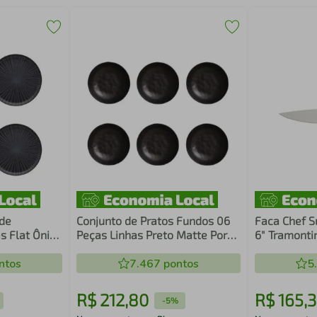
 de
Conjunto de Pratos Fundos 06
Faca Chef S
 Flat Ônix
Peças Linhas Preto Matte Porto
6" Tramonti
Brasil
ntos
7.467
pontos
5
R$
212
,
80
R$
165
,
3
-
5%