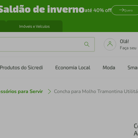
Saldão de inverno
até 40% off
Quero
Imóveis e Veículos
Olá!
Faça seu
Produtos do Sicredi
Economia Local
Moda
Sma
ssórios para Servir
C
A