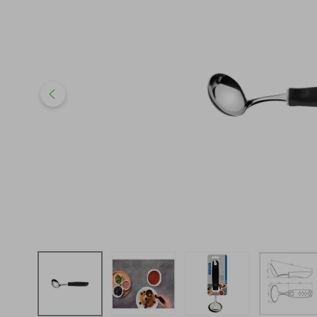
iphone
5
º