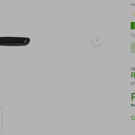
Fo
C
R
e
No