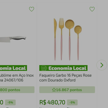
Kit 
Trav
Sala
ublime em Aço Inox
Faqueiro Garbo 16 Peças Rose
na 24067/106
com Dourado Oxford
.800
pontos
16.867
pontos
0
R$
480
,
70
R$
-
5%
-
5%