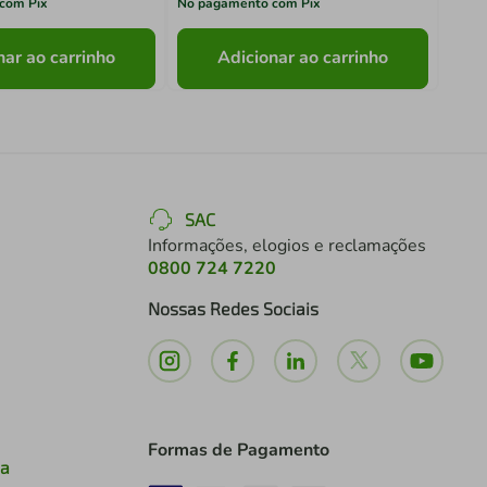
com Pix
No pagamento com Pix
No pa
nar ao carrinho
Adicionar ao carrinho
SAC
Informações, elogios e reclamações
0800 724 7220
Nossas Redes Sociais
Formas de Pagamento
ia