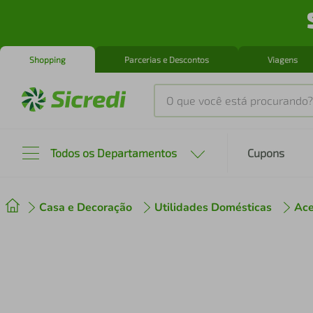
Shopping
Parcerias e Descontos
Viagens
O que você está procurando?
Produtos mais buscados
Todos os Departamentos
Cupons
tenis
1
º
Casa e Decoração
Utilidades Domésticas
Ace
cafeteira
2
º
perfume
3
º
air fryer
4
º