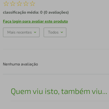
☆
☆
☆
☆
☆
classificação média: 0
(0 avaliações)
Faça login para avaliar este produto
Mais recentes
Todos
Nenhuma avaliação
Quem viu isto, também viu...