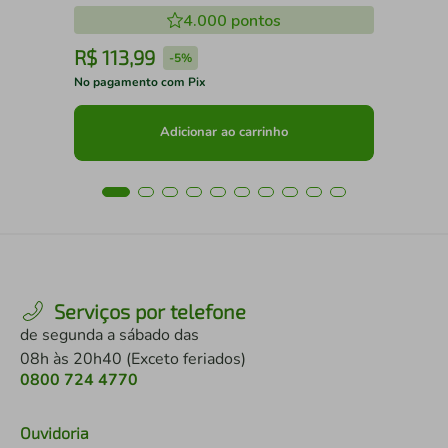
4.000
pontos
R$
113
,
99
R
-
5%
No pagamento com Pix
No 
Adicionar ao carrinho
Serviços por telefone
de segunda a sábado das
08h às 20h40 (Exceto feriados)
0800 724 4770
Ouvidoria