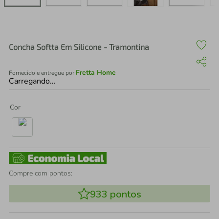
air fryer
4
º
iphone
5
º
Concha Softta Em Silicone - Tramontina
Fretta Home
Fornecido e entregue por
Carregando…
Cor
Compre com pontos:
933
pontos