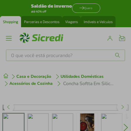
Saldão de inverno
Quero
até 40% off
Shopping
Parcerias e Descontos
Viagens
Imóveis e Veículos
O que você está procurando?
Produtos mais buscados
Casa e Decoração
Utilidades Domésticas
tenis
1
º
Concha Softta Em Silicone - Tramontina
Acessórios de Cozinha
cafeteira
2
º
perfume
3
º