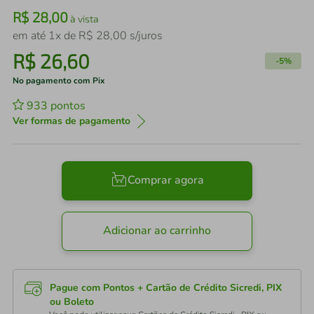
R$
28
,
00
à vista
em até
1
x de
R$
28
,
00
s/juros
R$
26
,
60
-
5%
No pagamento com Pix
933
pontos
Ver formas de pagamento
Comprar agora
Adicionar ao carrinho
Pague com Pontos + Cartão de Crédito Sicredi, PIX
ou Boleto