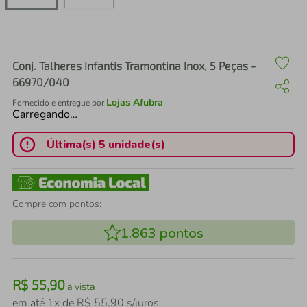
air fryer
4
º
iphone
5
º
Conj. Talheres Infantis Tramontina Inox, 5 Peças -
66970/040
Lojas Afubra
Fornecido e entregue por
Carregando…
Última(s) 5 unidade(s)
Compre com pontos:
1.863
pontos
R$
55
,
90
à vista
em até
1
x de
R$
55
,
90
s/juros