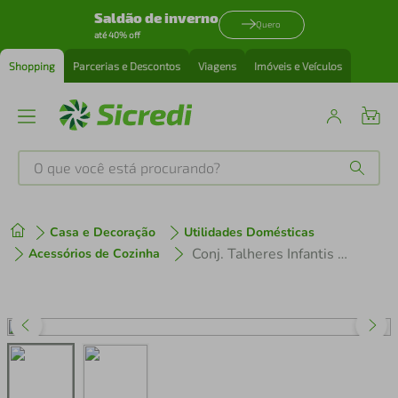
Saldão de inverno
Quero
até 40% off
Shopping
Parcerias e Descontos
Viagens
Imóveis e Veículos
O que você está procurando?
Produtos mais buscados
Casa e Decoração
Utilidades Domésticas
tenis
1
º
Conj. Talheres Infantis Tramontina Inox, 5 Peças - 66970/040
Acessórios de Cozinha
cafeteira
2
º
perfume
3
º