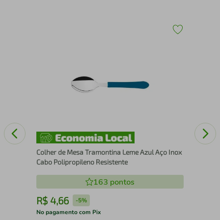
Tam
Th
Colher de Mesa Tramontina Leme Azul Aço Inox
Cabo Polipropileno Resistente
163
pontos
R$
4
,
66
R
-
5%
No pagamento com Pix
No 