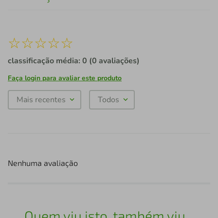
☆
☆
☆
☆
☆
classificação média: 0
(0 avaliações)
Faça login para avaliar este produto
Mais recentes
Todos
Nenhuma avaliação
Quem viu isto, também viu...