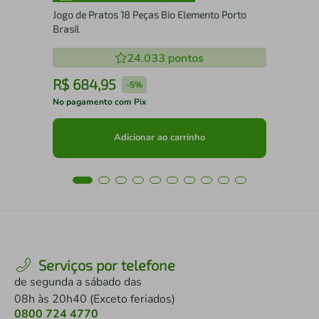
Jogo de Pratos 18 Peças Bio Elemento Porto
Brasil
24.033
pontos
R$
684
,
95
R
-
5%
No pagamento com Pix
No 
Adicionar ao carrinho
Serviços por telefone
de segunda a sábado das
08h às 20h40 (Exceto feriados)
0800 724 4770