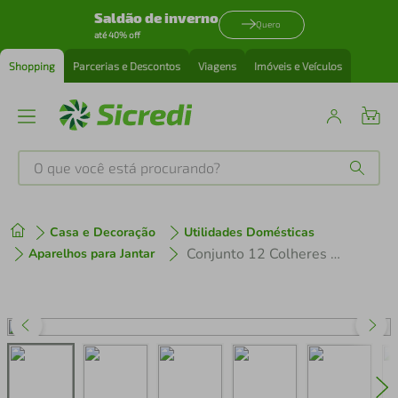
Saldão de inverno
Quero
até 40% off
Shopping
Parcerias e Descontos
Viagens
Imóveis e Veículos
O que você está procurando?
Produtos mais buscados
Casa e Decoração
Utilidades Domésticas
tenis
1
º
Conjunto 12 Colheres de Mesa Aço Inox 20,5cm Pisa Wolff Talheres Mesa Posta Sopas Caldos Refeições
Aparelhos para Jantar
cafeteira
2
º
perfume
3
º