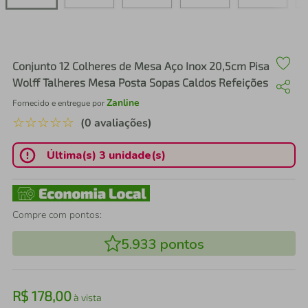
air fryer
4
º
iphone
5
º
Conjunto 12 Colheres de Mesa Aço Inox 20,5cm Pisa
Wolff Talheres Mesa Posta Sopas Caldos Refeições
Zanline
Fornecido e entregue por
☆
☆
☆
☆
☆
(0 avaliações)
Última(s) 3 unidade(s)
Compre com pontos:
5.933
pontos
R$
178
,
00
à vista