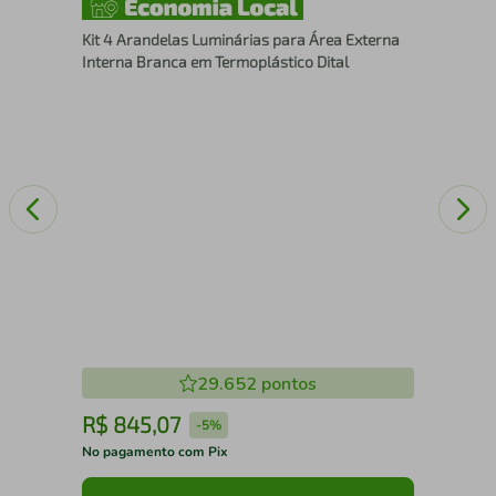
tal
Len
Kit 4 Arandelas Luminárias para Área Externa
Ext
Interna Branca em Termoplástico Dital
29.652
pontos
R$
845
,
07
R
-
5%
No pagamento com Pix
No 