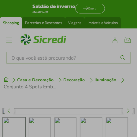
Saldão de inverno
Quero
até 40% off
Shopping
Parcerias e Descontos
Viagens
Imóveis e Veículos
O que você está procurando?
Produtos mais buscados
Casa e Decoração
Decoração
Iluminação
tenis
1
º
Conjunto 4 Spots Embutido Dourado em Alumínio Iluminação Bivolt Lâmpada Mr11 Neo Dital
cafeteira
2
º
perfume
3
º