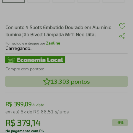
air fryer
4
º
iphone
5
º
Conjunto 4 Spots Embutido Dourado em Alumínio
Iluminação Bivolt Lâmpada Mr11 Neo Dital
Zanline
Fornecido e entregue por
Carregando…
Compre com pontos:
13.303
pontos
R$
399
,
09
à vista
em até
6
x de
R$
66
,
51
s/juros
R$
379
,
14
-
5%
No pagamento com Pix