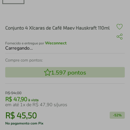
air fryer
4
º
iphone
5
º
Conjunto 4 Xícaras de Café Maev Hauskraft 110ml
Weconnect
Fornecido e entregue por
Carregando…
Compre com pontos:
1.597
pontos
R$
94
,
00
R$
47
,
90
à vista
em até
1
x de
R$
47
,
90
s/juros
R$
45
,
50
-
52%
No pagamento com Pix