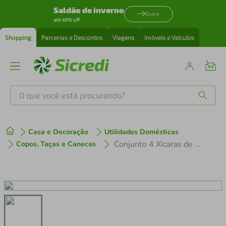
Saldão de inverno
Quero
até 40% off
Shopping
Parcerias e Descontos
Viagens
Imóveis e Veículos
O que você está procurando?
Produtos mais buscados
Casa e Decoração
Utilidades Domésticas
tenis
1
º
Conjunto 4 Xícaras de Café Maev Hauskraft 110ml
Copos, Taças e Canecas
cafeteira
2
º
perfume
3
º