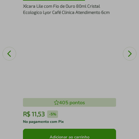
Oxf
Xícara Lile com Fio de Ouro 80ml Cristal
Ecologico Lyor Café Clinica Atendimento 6cm
405
pontos
R$
11
,
53
R
-
5%
No pagamento com Pix
No 
Adicionar ao carrinho