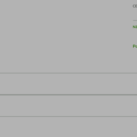
C
Nã
Po