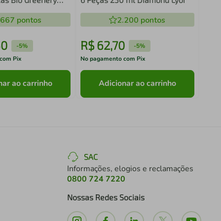
.667
pontos
2.200
pontos
50
R$
62
,
70
R$
-
5%
-
5%
com Pix
No pagamento com Pix
No pa
nar ao carrinho
Adicionar ao carrinho
SAC
Informações, elogios e reclamações
0800 724 7220
Nossas Redes Sociais