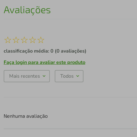
Avaliações
☆
☆
☆
☆
☆
classificação média: 0
(0 avaliações)
Faça login para avaliar este produto
Mais recentes
Todos
Nenhuma avaliação