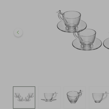
iphone
5
º