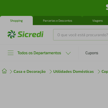
Shopping
Parcerias e Descontos
Viagens
O que você está procurando?
Produtos mais buscados
Todos os Departamentos
Cupons
tenis
1
º
Casa e Decoração
Utilidades Domésticas
Cop
cafeteira
2
º
perfume
3
º
air fryer
4
º