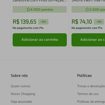
Golden Oak Schmidt
Wolff
4.900
pontos
2.600
po
R$
139
,
65
R$
74
,
10
-
5%
-
5%
No pagamento com Pix
No pagamento com Pix
Adicionar ao carrinho
Adicionar ao c
Sobre nós
Políticas
Quem somos
Trocas e devoluçõe
Nosso Shopping
Termos de uso
Seja associado
Políticas de entreg