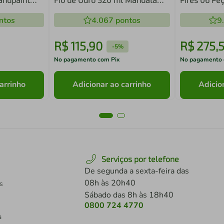
Wolff
Porto Brasil
ntos
4.067
pontos
9
R$
115
,
90
R$
275
,
-
5%
No pagamento com Pix
No pagamento 
arrinho
Adicionar ao carrinho
Adicio
Serviços por telefone
De segunda a sexta-feira das
08h às 20h40
s
Sábado das 8h às 18h40
0800 724 4770
a