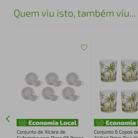
Quem viu isto, também viu...
Conjunto de Xícara de
Conjunto 6 Copos de
Cafezinho com Pires 06 Peças
340ml Palm Tree H