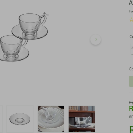
A
Fo
C
C
R
e