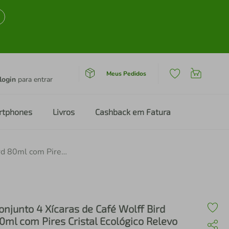
Meus Pedidos
login
para entrar
rtphones
Livros
Cashback em Fatura
Conjunto 4 Xícaras de Café Wolff Bird 80ml com Pires Cristal Ecológico Relevo Artístico
onjunto 4 Xícaras de Café Wolff Bird
0ml com Pires Cristal Ecológico Relevo