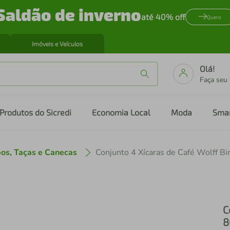
Saldão de inverno
até 40% off
Quero
Imóveis e Veículos
Olá!
Faça seu
Produtos do Sicredi
Economia Local
Moda
Sma
os, Taças e Canecas
C
8