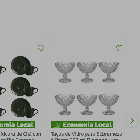
Conj
Cafe
Orgâ
 Xícara de Chá com
Taças de Vidro para Sobremesa
ças Bio Greenery
6 Peças 250 ml Diamond Lyor