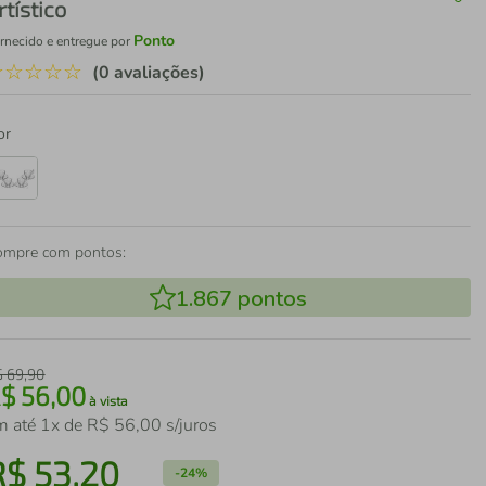
rtístico
Ponto
rnecido e entregue por
☆
☆
☆
☆
☆
(0 avaliações)
or
ompre com pontos:
1.867
pontos
$
69
,
90
R$
56
,
00
à vista
m até
1
x de
R$
56
,
00
s/juros
R$
53
,
20
-
24%