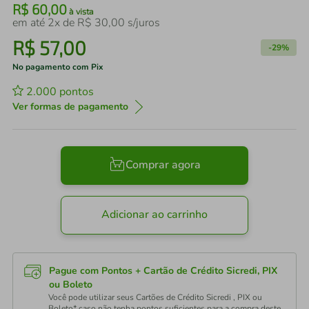
R$
60
,
00
à vista
em até
2
x de
R$
30
,
00
s/juros
R$
57
,
00
-
29%
No pagamento com Pix
2.000
pontos
Ver formas de pagamento
Comprar agora
Adicionar ao carrinho
Pague com Pontos + Cartão de Crédito Sicredi, PIX
ou Boleto
Você pode utilizar seus Cartões de Crédito Sicredi , PIX ou
Boleto* caso não tenha pontos suficientes para a compra deste