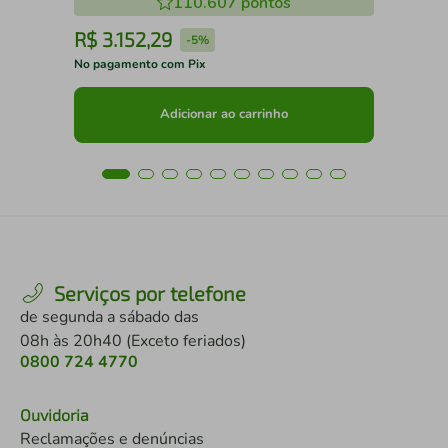
110.607
pontos
R$
3
.
152
,
29
R
-
5%
No pagamento com Pix
No 
Adicionar ao carrinho
Serviços por telefone
de segunda a sábado das
08h às 20h40 (Exceto feriados)
0800 724 4770
Ouvidoria
Reclamações e denúncias