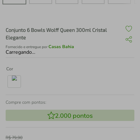
air fryer
4
º
iphone
5
º
Conjunto 6 Bowls Wolff Queen 300ml Cristal
Elegante
Casas Bahia
Fornecido e entregue por
Carregando…
Cor
Compre com pontos:
2.000
pontos
R$
79
,
90