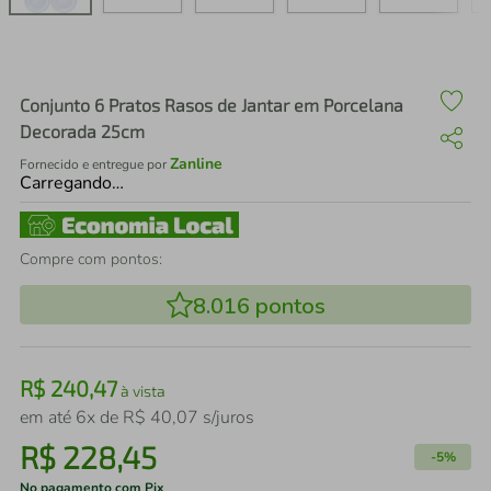
air fryer
4
º
iphone
5
º
Conjunto 6 Pratos Rasos de Jantar em Porcelana
Decorada 25cm
Zanline
Fornecido e entregue por
Carregando…
Compre com pontos:
8.016
pontos
R$
240
,
47
à vista
em até
6
x de
R$
40
,
07
s/juros
R$
228
,
45
-
5%
No pagamento com Pix