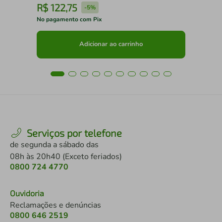
R$
122
,
75
R
-
5%
No pagamento com Pix
No 
Adicionar ao carrinho
Serviços por telefone
de segunda a sábado das
08h às 20h40 (Exceto feriados)
0800 724 4770
Ouvidoria
Reclamações e denúncias
0800 646 2519