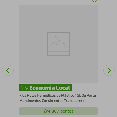
x e
Kit
Loc
Mi
Kit 3 Potes Herméticos de Plástico 1,5L Ou Porta
Mantimentos Condimentos Transparente
4.307
pontos