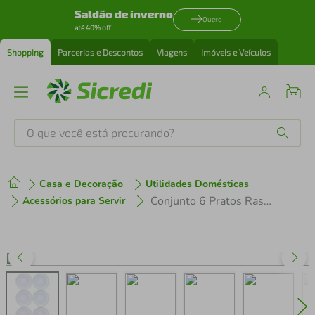
Saldão de inverno
Quero
até 40% off
Shopping
Parcerias e Descontos
Viagens
Imóveis e Veículos
O que você está procurando?
Produtos mais buscados
Casa e Decoração
Utilidades Domésticas
tenis
1
º
Conjunto 6 Pratos Rasos de Jantar em Porcelana Decorada 25cm
Acessórios para Servir
cafeteira
2
º
perfume
3
º