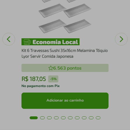
Pra
Ser
Kit 6 Travessas Sushi 35x16cm Melamina Tóquio
Lyor Servir Comida Japonesa
6.563
pontos
R$
187
,
05
R
-
5%
No pagamento com Pix
No 
Adicionar ao carrinho