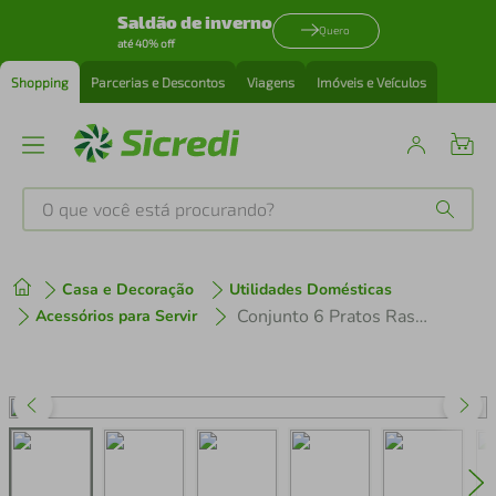
Saldão de inverno
Quero
até 40% off
Shopping
Parcerias e Descontos
Viagens
Imóveis e Veículos
O que você está procurando?
Produtos mais buscados
Casa e Decoração
Utilidades Domésticas
tenis
1
º
Conjunto 6 Pratos Rasos Tramontina 25cm Canyon em Porcelana Decorada Cozinha
Acessórios para Servir
cafeteira
2
º
perfume
3
º