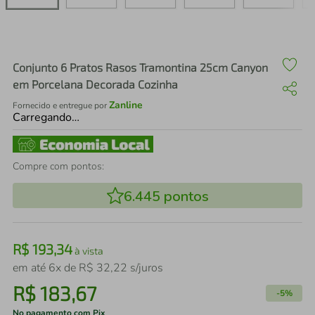
air fryer
4
º
iphone
5
º
Conjunto 6 Pratos Rasos Tramontina 25cm Canyon
em Porcelana Decorada Cozinha
Zanline
Fornecido e entregue por
Carregando…
Compre com pontos:
6.445
pontos
R$
193
,
34
à vista
em até
6
x de
R$
32
,
22
s/juros
R$
183
,
67
-
5%
No pagamento com Pix