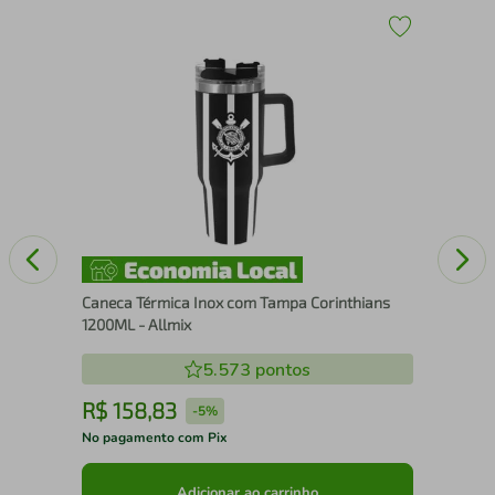
Con
Esf
Caneca Térmica Inox com Tampa Corinthians
1200ML - Allmix
5.573
pontos
R$
158
,
83
R
-
5%
No pagamento com Pix
No 
Adicionar ao carrinho