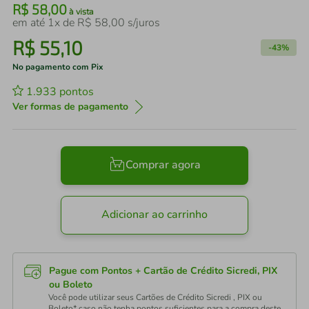
R$
58
,
00
à vista
em até
1
x de
R$
58
,
00
s/juros
R$
55
,
10
-
43%
No pagamento com Pix
1.933
pontos
Ver formas de pagamento
Comprar agora
Adicionar ao carrinho
Pague com Pontos + Cartão de Crédito Sicredi, PIX
ou Boleto
Você pode utilizar seus Cartões de Crédito Sicredi , PIX ou
Boleto* caso não tenha pontos suficientes para a compra deste