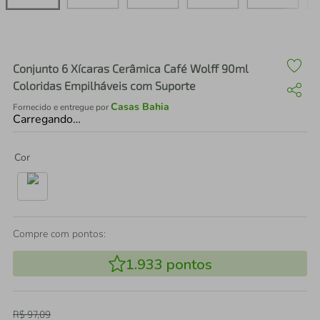
air fryer
4
º
iphone
5
º
Conjunto 6 Xícaras Cerâmica Café Wolff 90ml
Coloridas Empilháveis com Suporte
Casas Bahia
Fornecido e entregue por
Carregando…
Cor
Compre com pontos:
1.933
pontos
R$
97
,
09