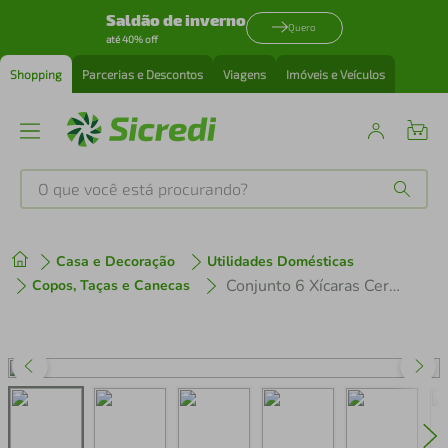
Saldão de inverno
Quero
até 40% off
Shopping
Parcerias e Descontos
Viagens
Imóveis e Veículos
O que você está procurando?
Produtos mais buscados
Casa e Decoração
Utilidades Domésticas
tenis
1
º
Conjunto 6 Xícaras Cerâmica Café Wolff 90ml Coloridas Empilháveis com Suporte
Copos, Taças e Canecas
cafeteira
2
º
perfume
3
º