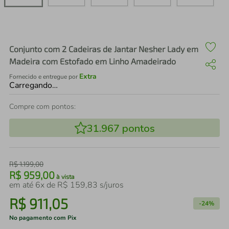
air fryer
4
º
iphone
5
º
Conjunto com 2 Cadeiras de Jantar Nesher Lady em
Madeira com Estofado em Linho Amadeirado
Extra
Fornecido e entregue por
Carregando…
Compre com pontos:
31.967
pontos
R$
1
.
199
,
00
R$
959
,
00
à vista
em até
6
x de
R$
159
,
83
s/juros
R$
911
,
05
-
24%
No pagamento com Pix