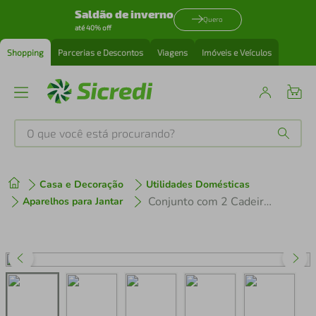
Saldão de inverno
Quero
até 40% off
Shopping
Parcerias e Descontos
Viagens
Imóveis e Veículos
O que você está procurando?
Produtos mais buscados
Casa e Decoração
Utilidades Domésticas
tenis
1
º
Conjunto com 2 Cadeiras de Jantar Nesher Lady em Madeira com Estofado em Linho Amadeirado
Aparelhos para Jantar
cafeteira
2
º
perfume
3
º