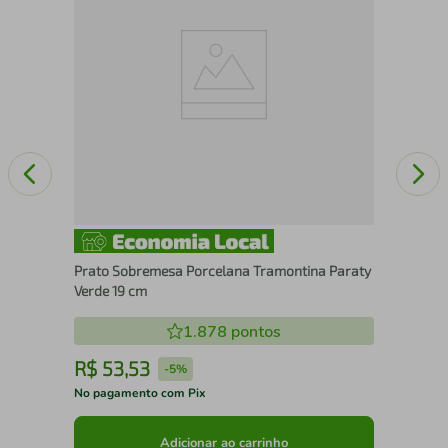
Por
Prato Sobremesa Porcelana Tramontina Paraty
Verde 19 cm
1.878
pontos
R$
53
,
53
R
-
5%
No pagamento com Pix
No 
Adicionar ao carrinho