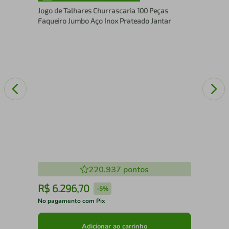
Aga
Jogo de Talhares Churrascaria 100 Peças
Faqueiro Jumbo Aço Inox Prateado Jantar
220.937
pontos
R$
6
.
296
,
70
R
-
5%
No pagamento com Pix
No 
Adicionar ao carrinho