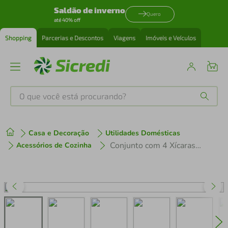
Saldão de inverno
Quero
até 40% off
Shopping
Parcerias e Descontos
Viagens
Imóveis e Veículos
O que você está procurando?
Produtos mais buscados
Casa e Decoração
Utilidades Domésticas
tenis
1
º
Conjunto com 4 Xícaras e Pires para Chá Wolff Pearl Coração em Cristal - 180 ml
Acessórios de Cozinha
cafeteira
2
º
perfume
3
º