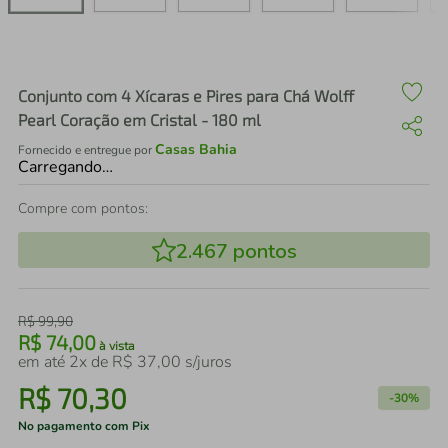
air fryer
4
º
iphone
5
º
Conjunto com 4 Xícaras e Pires para Chá Wolff
Pearl Coração em Cristal - 180 ml
Casas Bahia
Fornecido e entregue por
Carregando…
Compre com pontos:
2.467
pontos
R$
99
,
90
R$
74
,
00
à vista
em até
2
x de
R$
37
,
00
s/juros
R$
70
,
30
-
30%
No pagamento com Pix