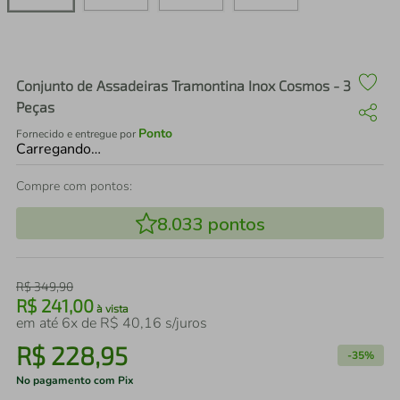
air fryer
4
º
iphone
5
º
Conjunto de Assadeiras Tramontina Inox Cosmos - 3
Peças
Ponto
Fornecido e entregue por
Carregando…
Compre com pontos:
8.033
pontos
R$
349
,
90
R$
241
,
00
à vista
em até
6
x de
R$
40
,
16
s/juros
R$
228
,
95
-
35%
No pagamento com Pix