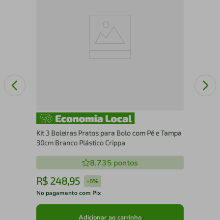
Bol
Kit 3 Boleiras Pratos para Bolo com Pé e Tampa
30cm Branco Plástico Crippa
8.735
pontos
R$
248
,
95
R
-
5%
No pagamento com Pix
No 
Adicionar ao carrinho