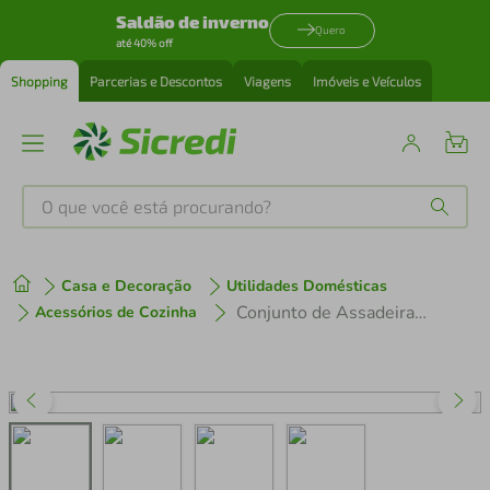
Saldão de inverno
Quero
até 40% off
Shopping
Parcerias e Descontos
Viagens
Imóveis e Veículos
O que você está procurando?
Produtos mais buscados
Casa e Decoração
Utilidades Domésticas
tenis
1
º
Conjunto de Assadeiras Tramontina Inox Cosmos - 3 Peças
Acessórios de Cozinha
cafeteira
2
º
perfume
3
º