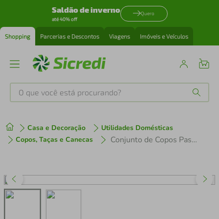
Saldão de inverno
Quero
até 40% off
Shopping
Parcerias e Descontos
Viagens
Imóveis e Veículos
O que você está procurando?
Produtos mais buscados
Casa e Decoração
Utilidades Domésticas
tenis
1
º
Conjunto de Copos Pasabahce Sylvana 46107 385 ml - 6 peças
Copos, Taças e Canecas
cafeteira
2
º
perfume
3
º