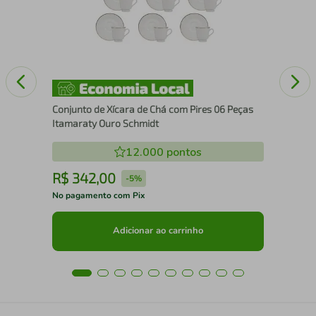
Pás
Conjunto de Xícara de Chá com Pires 06 Peças
Itamaraty Ouro Schmidt
12.000
pontos
R$
342
,
00
R
-
5%
No pagamento com Pix
No 
Adicionar ao carrinho