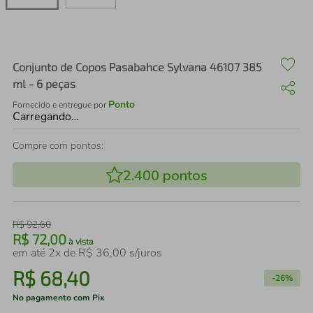
air fryer
4
º
iphone
5
º
Conjunto de Copos Pasabahce Sylvana 46107 385
ml - 6 peças
Ponto
Fornecido e entregue por
Carregando…
Compre com pontos:
2.400
pontos
R$
92
,
60
R$
72
,
00
à vista
em até
2
x de
R$
36
,
00
s/juros
R$
68
,
40
-
26%
No pagamento com Pix