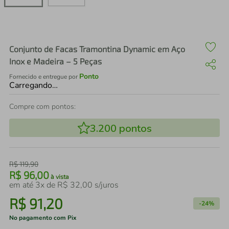
air fryer
4
º
iphone
5
º
Conjunto de Facas Tramontina Dynamic em Aço
Inox e Madeira – 5 Peças
Ponto
Fornecido e entregue por
Carregando…
Compre com pontos:
3.200
pontos
R$
119
,
90
R$
96
,
00
à vista
em até
3
x de
R$
32
,
00
s/juros
R$
91
,
20
-
24%
No pagamento com Pix