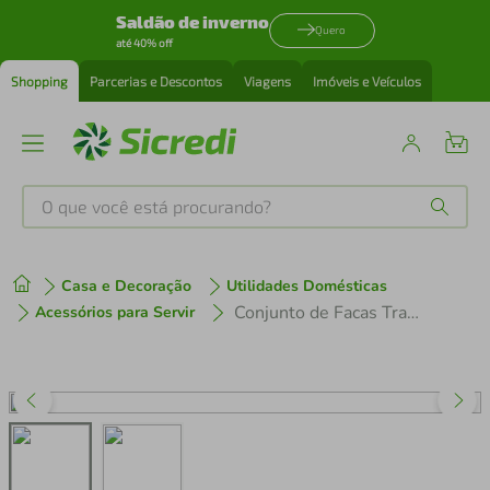
Saldão de inverno
Quero
até 40% off
Shopping
Parcerias e Descontos
Viagens
Imóveis e Veículos
O que você está procurando?
Produtos mais buscados
Casa e Decoração
Utilidades Domésticas
tenis
1
º
Conjunto de Facas Tramontina Dynamic em Aço Inox e Madeira – 5 Peças
Acessórios para Servir
cafeteira
2
º
perfume
3
º