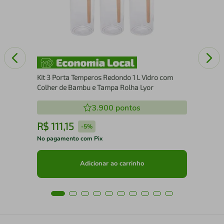
Bra
Kit 3 Porta Temperos Redondo 1 L Vidro com
Colher de Bambu e Tampa Rolha Lyor
3.900
pontos
R$
111
,
15
R
-
5%
No pagamento com Pix
No 
Adicionar ao carrinho