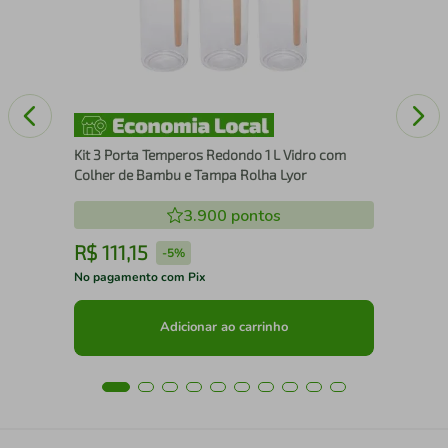
Ast
Kit 3 Porta Temperos Redondo 1 L Vidro com
Colher de Bambu e Tampa Rolha Lyor
3.900
pontos
R$
111
,
15
R
-
5%
No pagamento com Pix
No 
Adicionar ao carrinho