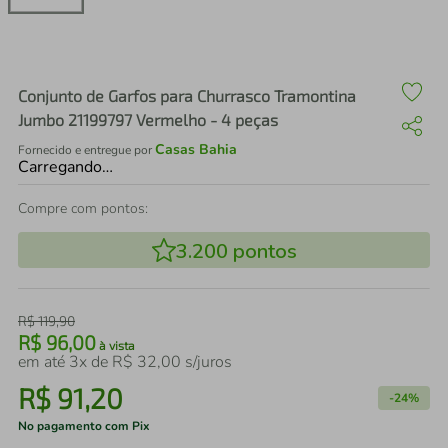
air fryer
4
º
iphone
5
º
Conjunto de Garfos para Churrasco Tramontina
Jumbo 21199797 Vermelho - 4 peças
Casas Bahia
Fornecido e entregue por
Carregando…
Compre com pontos:
3.200
pontos
R$
119
,
90
R$
96
,
00
à vista
em até
3
x de
R$
32
,
00
s/juros
R$
91
,
20
-
24%
No pagamento com Pix