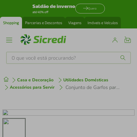
Saldão de inverno
Quero
até 40% off
Shopping
Parcerias e Descontos
Viagens
Imóveis e Veículos
O que você está procurando?
Produtos mais buscados
Casa e Decoração
Utilidades Domésticas
tenis
1
º
Conjunto de Garfos para Churrasco Tramontina Jumbo 21199797 Vermelho - 4 peças
Acessórios para Servir
cafeteira
2
º
perfume
3
º