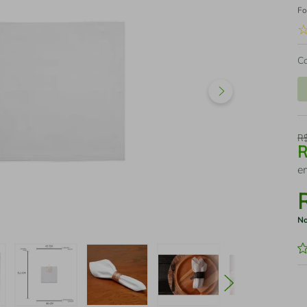
Fo
C
R
e
No