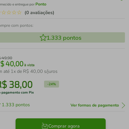
Ponto
rnecido e entregue por
☆
☆
☆
☆
☆
(0 avaliações)
ompre com pontos:
1.333
pontos
$
49
,
90
R$
40
,
00
à vista
m até
1
x de
R$
40
,
00
s/juros
R$
38
,
00
-
24%
 pagamento com Pix
1.333
pontos
Ver formas de pagamento
Comprar agora