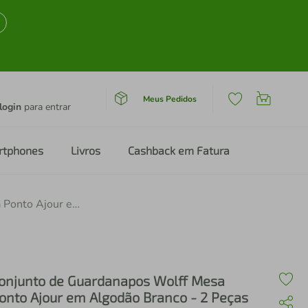
Meus Pedidos
login
para entrar
rtphones
Livros
Cashback em Fatura
Conjunto de Guardanapos Wolff Mesa Ponto Ajour em Algodão Branco - 2 Peças
onjunto de Guardanapos Wolff Mesa
onto Ajour em Algodão Branco - 2 Peças