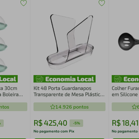
rta 30cm
Kit 48 Porta Guardanapos
Colher Fura
 Boleira
Transparente de Mesa Plástico
em Silicone
ppa Bubble
Crippa Restaurante Cafeteria
Madeira
ntos
14.926
pontos
R$
425
,
40
R$
18
,
41
%
-
5%
No pagamento com Pix
No pagamento 