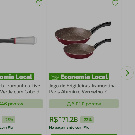
Garr
Funt
- 47
da Tramontina Live
Jogo de Frigideiras Tramontina
 Verde com Cabo de
Paris Alumínio Vermelho 2
Peças
646
pontos
6.010
pontos
R$
171
,
28
R$
-
26%
-
22%
com Pix
No pagamento com Pix
No pa