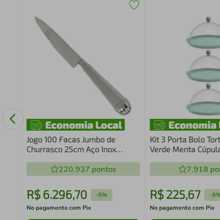
Jogo 100 Facas Jumbo de
Kit 3 Porta Bolo To
Churrasco 25cm Aço Inox
Verde Menta Cúpula
Prateada Restaurante Mesa
Doces Petiscos Cri
Jantar
220.937
pontos
7.918
po
R$
6
.
296
,
70
R$
225
,
67
-
5%
-
5
No pagamento com Pix
No pagamento com Pix