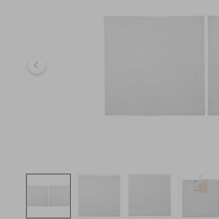
iphone
5
º