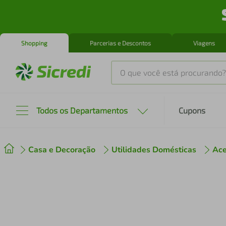
Shopping
Parcerias e Descontos
Viagens
O que você está procurando?
Produtos mais buscados
Todos os Departamentos
Cupons
tenis
1
º
Casa e Decoração
Utilidades Domésticas
Ace
cafeteira
2
º
perfume
3
º
air fryer
4
º