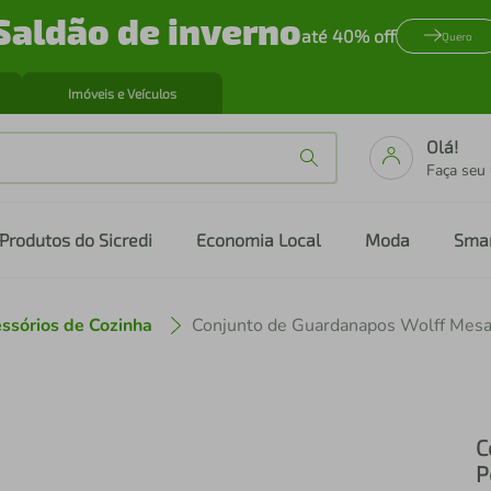
Saldão de inverno
até 40% off
Quero
Imóveis e Veículos
Olá!
Faça seu
Produtos do Sicredi
Economia Local
Moda
Sma
ssórios de Cozinha
C
P