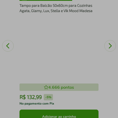
Bub
Tampo para Balcão 50x60cm para Cozinhas
Agata, Glamy, Lux, Stella e Vik Mood Madesa
4.666
pontos
R$
132
,
99
R
-
5%
No pagamento com Pix
No 
Adicionar ao carrinho