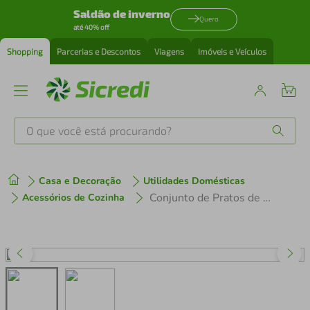
Saldão de inverno
Quero
até 40% off
Shopping
Parcerias e Descontos
Viagens
Imóveis e Veículos
O que você está procurando?
Produtos mais buscados
Casa e Decoração
Utilidades Domésticas
tenis
1
º
Conjunto de Pratos de Sobremesa Duralex Saturno em Vidro 19 cm Branco 24 Peças
Acessórios de Cozinha
cafeteira
2
º
perfume
3
º