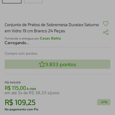
air fryer
4
º
iphone
5
º
Conjunto de Pratos de Sobremesa Duralex Saturno
em Vidro 19 cm Branco 24 Peças
Casas Bahia
Fornecido e entregue por
Carregando…
Compre com pontos:
3.833
pontos
R$
149
,
88
R$
115
,
00
à vista
em até
3
x de
R$
38
,
33
s/juros
R$
109
,
25
-
27%
No pagamento com Pix