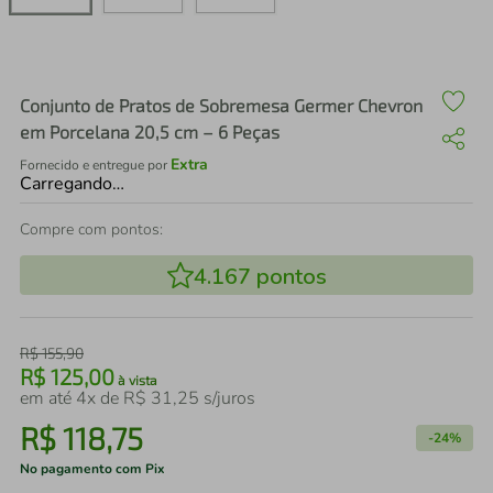
air fryer
4
º
iphone
5
º
Conjunto de Pratos de Sobremesa Germer Chevron
em Porcelana 20,5 cm – 6 Peças
Extra
Fornecido e entregue por
Carregando…
Compre com pontos:
4.167
pontos
R$
155
,
90
R$
125
,
00
à vista
em até
4
x de
R$
31
,
25
s/juros
R$
118
,
75
-
24%
No pagamento com Pix