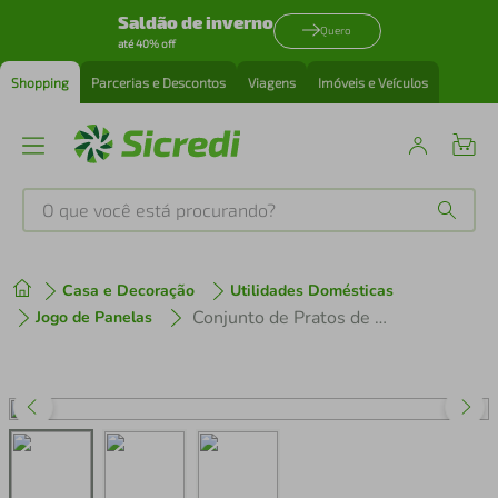
Saldão de inverno
Quero
até 40% off
Shopping
Parcerias e Descontos
Viagens
Imóveis e Veículos
O que você está procurando?
Produtos mais buscados
Casa e Decoração
Utilidades Domésticas
tenis
1
º
Conjunto de Pratos de Sobremesa Germer Chevron em Porcelana 20,5 cm – 6 Peças
Jogo de Panelas
cafeteira
2
º
perfume
3
º