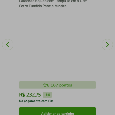
Caldeirão Bojudo com Tampa 18 cm 4 L em
Ferro Fundido Panela Mineira
8.167
pontos
R$
232
,
75
R
-
5%
No pagamento com Pix
No 
Adicionar ao carrinho