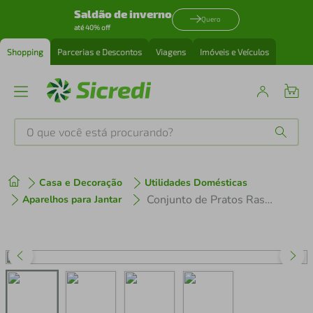
Saldão de inverno
Quero
até 40% off
Shopping
Parcerias e Descontos
Viagens
Imóveis e Veículos
O que você está procurando?
Produtos mais buscados
Casa e Decoração
Utilidades Domésticas
tenis
1
º
Conjunto de Pratos Rasos 06 Peças Flat Ônix Oxford
Aparelhos para Jantar
cafeteira
2
º
perfume
3
º