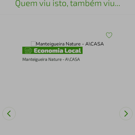
Quem viu isto, também viu...
ason
Manteigueira Nature - A\CASA
Apa
Por