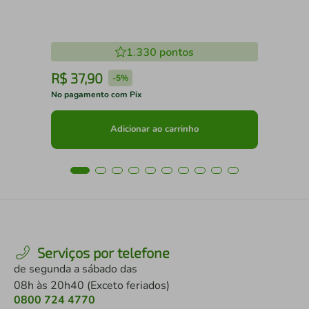
1.330
pontos
R$
37
,
90
R
-
5%
No pagamento com Pix
No 
Adicionar ao carrinho
Serviços por telefone
de segunda a sábado das
08h às 20h40 (Exceto feriados)
0800 724 4770