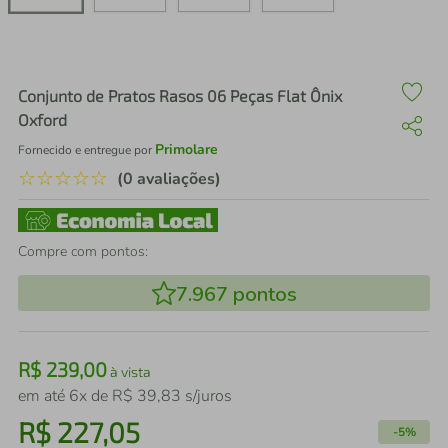
air fryer
4
º
iphone
5
º
Conjunto de Pratos Rasos 06 Peças Flat Ônix
Oxford
Primolare
Fornecido e entregue por
☆
☆
☆
☆
☆
(0 avaliações)
Compre com pontos:
7.967
pontos
R$
239
,
00
à vista
em até
6
x de
R$
39
,
83
s/juros
R$
227
,
05
-
5%