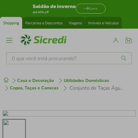
Saldão de inverno
Quero
até 40% off
Shopping
Parcerias e Descontos
Viagens
Imóveis e Veículos
O que você está procurando?
Produtos mais buscados
Casa e Decoração
Utilidades Domésticas
tenis
1
º
Conjunto de Taças Água Vinho Cristal 360ml 6 Peças Hauskraft
Copos, Taças e Canecas
cafeteira
2
º
perfume
3
º