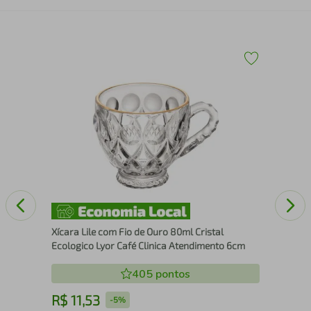
Jog
Ver
Xícara Lile com Fio de Ouro 80ml Cristal
Ecologico Lyor Café Clinica Atendimento 6cm
405
pontos
R$
11
,
53
R
-
5%