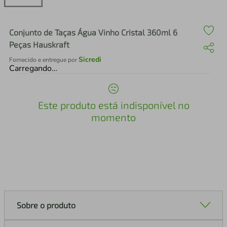
air fryer
4
º
iphone
5
º
Conjunto de Taças Água Vinho Cristal 360ml 6
Peças Hauskraft
Sicredi
Fornecido e entregue por
Carregando…
Este produto está indisponível no
momento
Sobre o produto