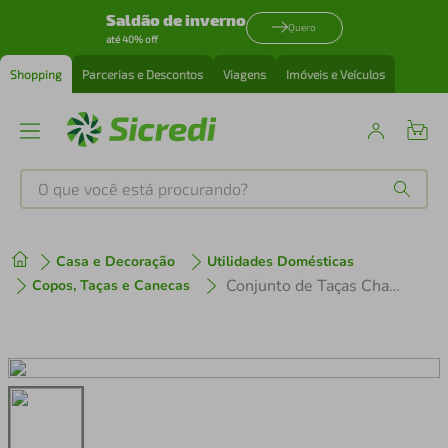
Saldão de inverno
Quero
até 40% off
Shopping
Parcerias e Descontos
Viagens
Imóveis e Veículos
O que você está procurando?
Produtos mais buscados
Casa e Decoração
Utilidades Domésticas
tenis
1
º
Conjunto de Taças Champanhe Butterfly 220ml 2 Peças Hauskraft
Copos, Taças e Canecas
cafeteira
2
º
perfume
3
º