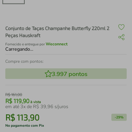
air fryer
4
º
iphone
5
º
Conjunto de Taças Champanhe Butterfly 220ml 2
Peças Hauskraft
Weconnect
Fornecido e entregue por
Carregando…
Compre com pontos:
3.997
pontos
R$
161
,
00
R$
119
,
90
à vista
em até
3
x de
R$
39
,
96
s/juros
R$
113
,
90
-
29%
No pagamento com Pix