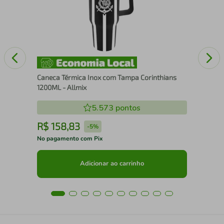
Ver
Caneca Térmica Inox com Tampa Corinthians
1200ML - Allmix
5.573
pontos
R$
158
,
83
R
-
5%
No pagamento com Pix
No 
Adicionar ao carrinho