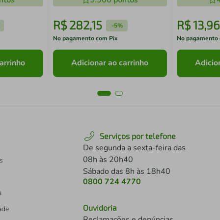
ntos
9.900
pontos
R$
282
,
15
R$
13
,
96
-
5%
No pagamento com Pix
No pagamento 
arrinho
Adicionar ao carrinho
Adicio
Serviços por telefone
De segunda a sexta-feira das
08h às 20h40
s
Sábado das 8h às 18h40
0800 724 4770
a
Ouvidoria
dade
Reclamações e denúncias