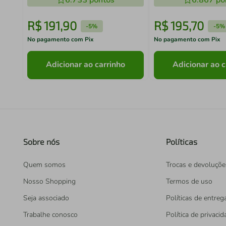
6.733
pontos
6.867
po
R$
191
,
90
R$
195
,
70
-
5%
-
5%
No pagamento com Pix
No pagamento com Pix
Adicionar ao carrinho
Adicionar ao c
Sobre nós
Políticas
Quem somos
Trocas e devoluçõe
Nosso Shopping
Termos de uso
Seja associado
Políticas de entreg
Trabalhe conosco
Política de privaci