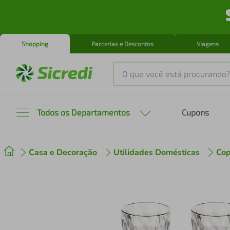
Shopping
Parcerias e Descontos
Viagens
O que você está procurando?
Produtos mais buscados
Todos os Departamentos
Cupons
tenis
1
º
Casa e Decoração
Utilidades Domésticas
Cop
cafeteira
2
º
perfume
3
º
air fryer
4
º