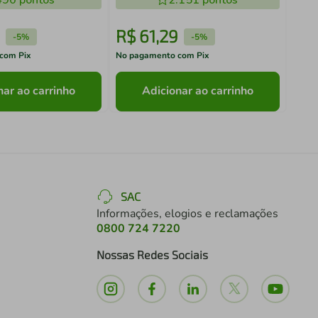
490
pontos
2.151
pontos
R$
61
,
29
R$
-
5%
-
5%
com Pix
No pagamento com Pix
No pa
nar ao carrinho
Adicionar ao carrinho
SAC
Informações, elogios e reclamações
0800 724 7220
Nossas Redes Sociais