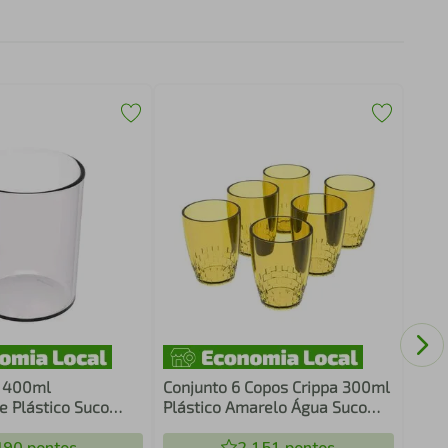
Copo
Nadi
a 400ml
Conjunto 6 Copos Crippa 300ml
e Plástico Suco
Plástico Amarelo Água Suco
r Restaurante
Refrigerante Escolar Lanche