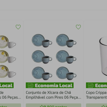
 de
Conjunto de Xícara de Chá
Copo Cripp
s 06 Peças
Empilhável com Pires 06 Peças
Transparent
sil
Linhas Breeze Porto Brasil
Água Escola