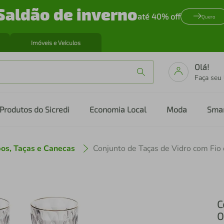
Saldão de inverno
até 40% off
Quero
Imóveis e Veículos
Olá!
Faça seu
Produtos do Sicredi
Economia Local
Moda
Sma
os, Taças e Canecas
C
O