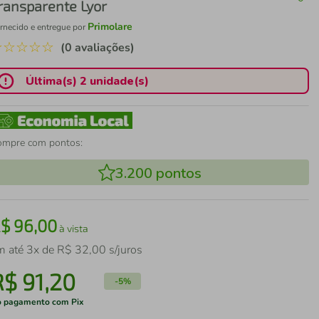
ransparente Lyor
Primolare
rnecido e entregue por
☆
☆
☆
☆
☆
(0 avaliações)
Última(s) 2 unidade(s)
ompre com pontos:
3.200
pontos
R$
96
,
00
à vista
m até
3
x de
R$
32
,
00
s/juros
R$
91
,
20
-
5%
 pagamento com Pix