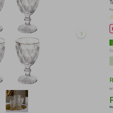
T
Fo
C
e
No