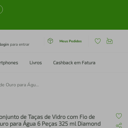
Meus Pedidos
login
para entrar
rtphones
Livros
Cashback em Fatura
Conjunto de Taças de Vidro com Fio de Ouro para Água 6 Peças 325 ml Diamond Transparente Lyor
onjunto de Taças de Vidro com Fio de
uro para Água 6 Peças 325 ml Diamond