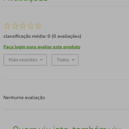
☆
☆
☆
☆
☆
classificação média: 0
(0 avaliações)
Faça login para avaliar este produto
Mais recentes
Todos
Nenhuma avaliação