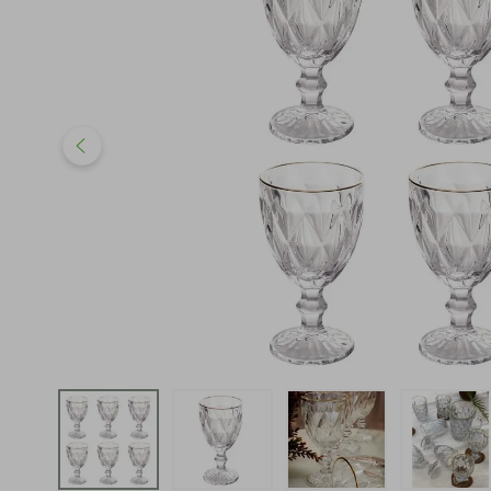
iphone
5
º