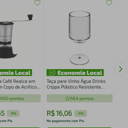
Kit 
Doce
Ment
Hote
a Café Realce em
Taça para Vinho Água Drinks
m Copo de Acrílico e
Crippa Plástico Resistente
Cerâmica
Transparente
 61769/000
.900
pontos
564
pontos
65
R$
16
,
06
R$
-
5%
-
5%
com Pix
No pagamento com Pix
No pa