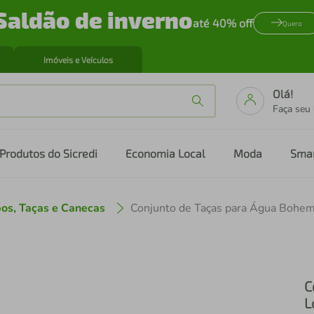
Saldão de inverno
até 40% off
Quero
Imóveis e Veículos
Olá!
Faça seu
Produtos do Sicredi
Economia Local
Moda
Sma
os, Taças e Canecas
C
L