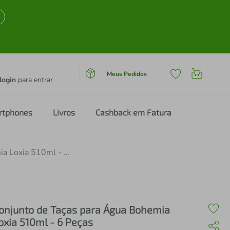
Meus Pedidos
login
para entrar
rtphones
Livros
Cashback em Fatura
Conjunto de Taças para Água Bohemia Loxia 510ml - 6 Peças
onjunto de Taças para Água Bohemia
oxia 510ml - 6 Peças