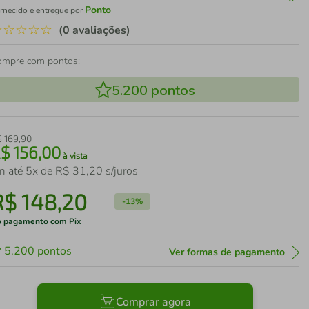
Ponto
rnecido e entregue por
☆
☆
☆
☆
☆
(0 avaliações)
ompre com pontos:
5.200
pontos
$
169
,
90
R$
156
,
00
à vista
m até
5
x de
R$
31
,
20
s/juros
R$
148
,
20
-
13%
 pagamento com Pix
5.200
pontos
Ver formas de pagamento
Comprar agora