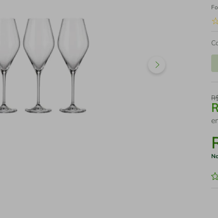
Fo
C
R
e
No