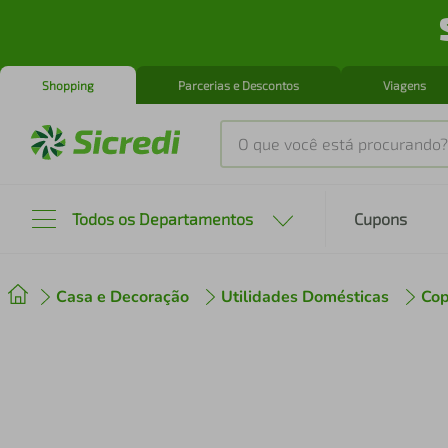
Shopping
Parcerias e Descontos
Viagens
O que você está procurando?
Produtos mais buscados
Todos os Departamentos
Cupons
tenis
1
º
Casa e Decoração
Utilidades Domésticas
Cop
cafeteira
2
º
perfume
3
º
air fryer
4
º