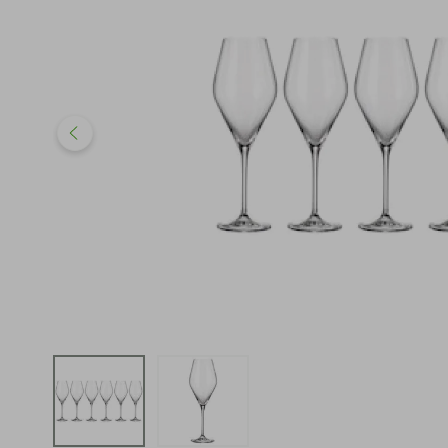
iphone
5
º