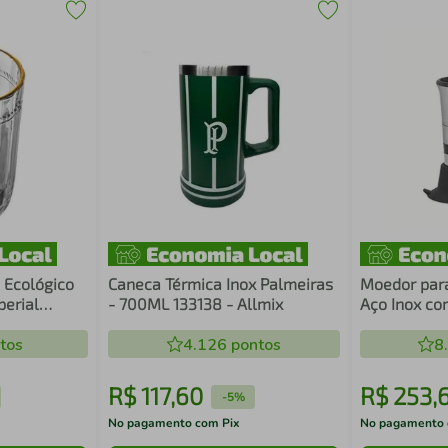
l Ecológico
Caneca Térmica Inox Palmeiras
Moedor par
perial
- 700ML 133138 - Allmix
Aço Inox co
Suco Água
Moinho em 
tos
4.126
pontos
Tramontina
8
R$
117
,
60
R$
253
,
-
5%
No pagamento com Pix
No pagamento 