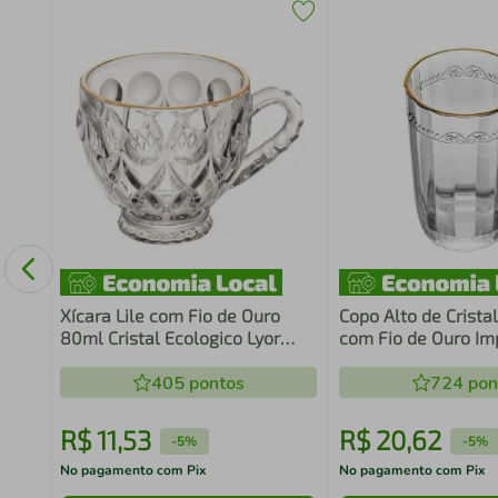
 Time
Xícara Lile com Fio de Ouro
Copo Alto de Crista
80ml Cristal Ecologico Lyor
com Fio de Ouro Im
Café Clinica Atendimento 6cm
370ml Lyor Servir 
405
pontos
Saborizada
724
pon
R$
11
,
53
R$
20
,
62
-
5%
-
5%
No pagamento com Pix
No pagamento com Pix