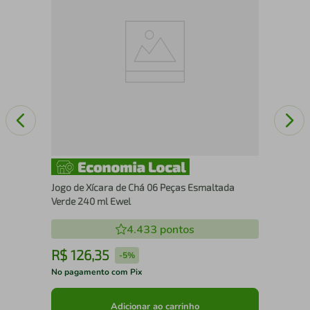
Ver
Jogo de Xícara de Chá 06 Peças Esmaltada
Verde 240 ml Ewel
4.433
pontos
R$
126
,
35
R
-
5%
No pagamento com Pix
No 
Adicionar ao carrinho