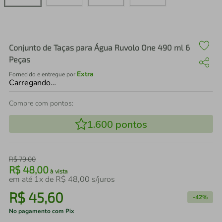
air fryer
4
º
iphone
5
º
Conjunto de Taças para Água Ruvolo One 490 ml 6
Peças
Extra
Fornecido e entregue por
Carregando…
Compre com pontos:
1.600
pontos
R$
79
,
00
R$
48
,
00
à vista
em até
1
x de
R$
48
,
00
s/juros
R$
45
,
60
-
42%
No pagamento com Pix