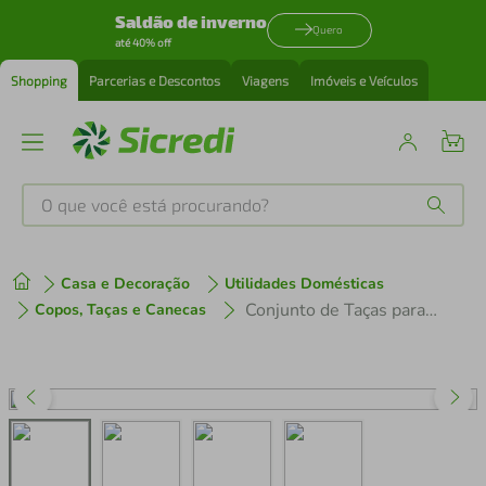
Saldão de inverno
Quero
até 40% off
Shopping
Parcerias e Descontos
Viagens
Imóveis e Veículos
O que você está procurando?
Produtos mais buscados
Casa e Decoração
Utilidades Domésticas
tenis
1
º
Conjunto de Taças para Água Ruvolo One 490 ml 6 Peças
Copos, Taças e Canecas
cafeteira
2
º
perfume
3
º