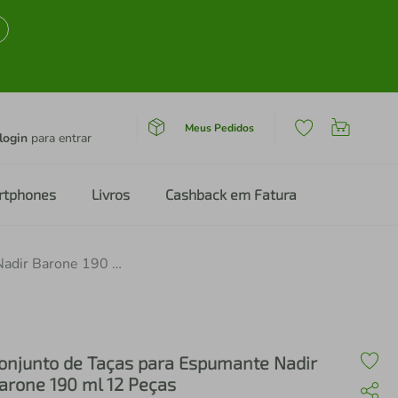
Meus Pedidos
login
para entrar
rtphones
Livros
Cashback em Fatura
Conjunto de Taças para Espumante Nadir Barone 190 ml 12 Peças
onjunto de Taças para Espumante Nadir
arone 190 ml 12 Peças