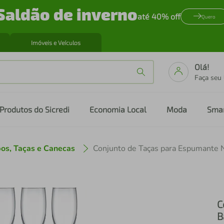
Saldão de inverno
até 40% off
Quero
Imóveis e Veículos
Olá!
Faça seu
Produtos do Sicredi
Economia Local
Moda
Sma
os, Taças e Canecas
C
B