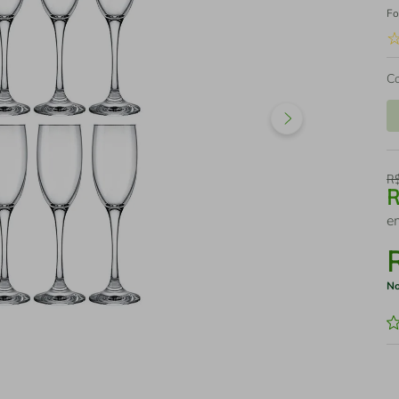
Fo
C
R
e
No