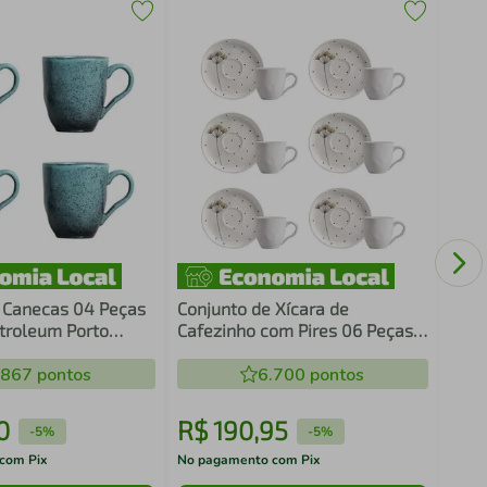
Copo
Inox
Tram
 Canecas 04 Peças
Conjunto de Xícara de
troleum Porto
Cafezinho com Pires 06 Peças
Bio Floralis Porto Brasil
.867
pontos
6.700
pontos
0
R$
190
,
95
R$
-
5%
-
5%
com Pix
No pagamento com Pix
No pa