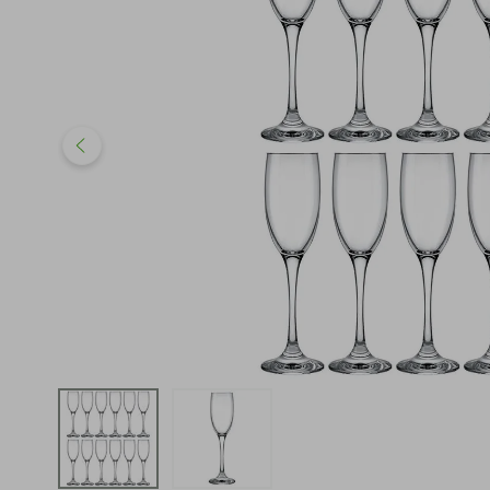
iphone
5
º