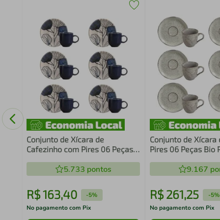
 Time
Conjunto de Xícara de
Conjunto de Xícara
Cafezinho com Pires 06 Peças
Pires 06 Peças Bio 
Coup New Blue Porto Brasil
Porto Brasil
5.733
pontos
9.167
po
R$
163
,
40
R$
261
,
25
-
5%
-
5%
No pagamento com Pix
No pagamento com Pix