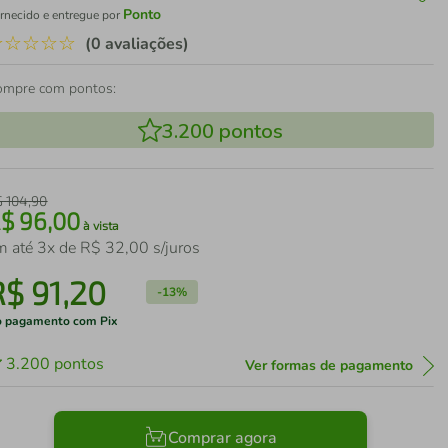
Ponto
rnecido e entregue por
☆
☆
☆
☆
☆
(0 avaliações)
ompre com pontos:
3.200
pontos
$
104
,
90
R$
96
,
00
à vista
m até
3
x de
R$
32
,
00
s/juros
R$
91
,
20
-
13%
 pagamento com Pix
3.200
pontos
Ver formas de pagamento
Comprar agora