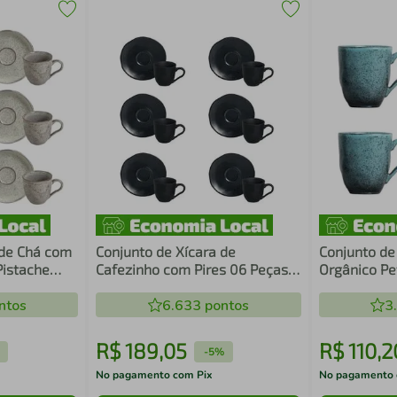
 de Chá com
Conjunto de Xícara de
Conjunto de
Pistache
Cafezinho com Pires 06 Peças
Orgânico Pe
Orgânico Eclipse Porto Brasil
Brasil
ntos
6.633
pontos
3
R$
189
,
05
R$
110
,
2
-
5%
No pagamento com Pix
No pagamento 