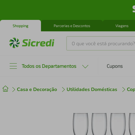
Shopping
Parcerias e Descontos
Viagens
O que você está procurando?
Produtos mais buscados
Todos os Departamentos
Cupons
tenis
1
º
Casa e Decoração
Utilidades Domésticas
Cop
cafeteira
2
º
perfume
3
º
air fryer
4
º