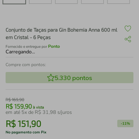
air fryer
4
º
iphone
5
º
Conjunto de Taças para Gin Bohemia Anna 600 ml
em Cristal - 6 Peças
Ponto
Fornecido e entregue por
Carregando…
Compre com pontos:
5.330
pontos
R$
169
,
90
R$
159
,
90
à vista
em até
5
x de
R$
31
,
98
s/juros
R$
151
,
90
-
11%
No pagamento com Pix