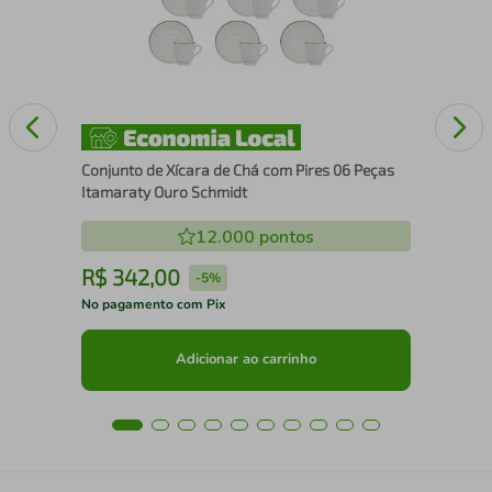
Peç
Conjunto de Xícara de Chá com Pires 06 Peças
Itamaraty Ouro Schmidt
12.000
pontos
R$
342
,
00
R
-
5%
No pagamento com Pix
No 
Adicionar ao carrinho