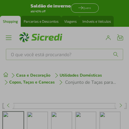
Saldão de inverno
Quero
até 40% off
Shopping
Parcerias e Descontos
Viagens
Imóveis e Veículos
O que você está procurando?
Produtos mais buscados
Casa e Decoração
Utilidades Domésticas
tenis
1
º
Conjunto de Taças para Gin Bohemia Anna 600 ml em Cristal - 6 Peças
Copos, Taças e Canecas
cafeteira
2
º
perfume
3
º