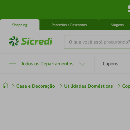
Shopping
Parcerias e Descontos
Viagens
O que você está procurando?
Produtos mais buscados
Todos os Departamentos
Cupons
tenis
1
º
Casa e Decoração
Utilidades Domésticas
Cop
cafeteira
2
º
perfume
3
º
air fryer
4
º