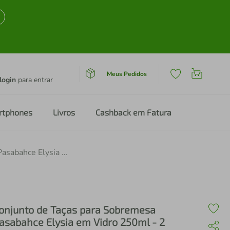
Meus Pedidos
login
para entrar
rtphones
Livros
Cashback em Fatura
Conjunto de Taças para Sobremesa Pasabahce Elysia em Vidro 250ml - 2 Peças
onjunto de Taças para Sobremesa
asabahce Elysia em Vidro 250ml - 2