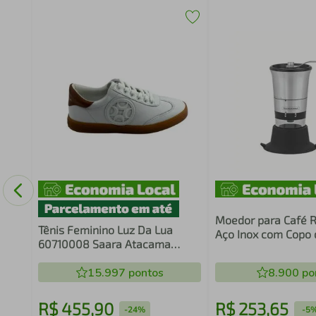
da
ord
Moedor para Café 
Tênis Feminino Luz Da Lua
Aço Inox com Copo d
60710008 Saara Atacama
Moinho em Cerâmi
Bianco
Tramontina 61769/
15.997
pontos
8.900
po
R$
455
,
90
R$
253
,
65
-
24%
-
5