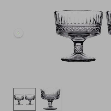
iphone
5
º