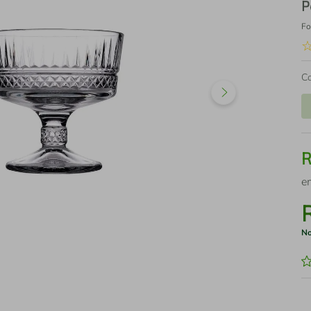
P
Fo
C
e
No