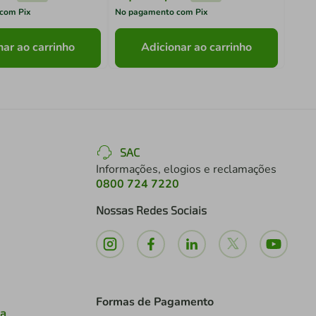
com Pix
No pagamento com Pix
No pa
nar ao carrinho
Adicionar ao carrinho
SAC
Informações, elogios e reclamações
0800 724 7220
Nossas Redes Sociais
Formas de Pagamento
ia