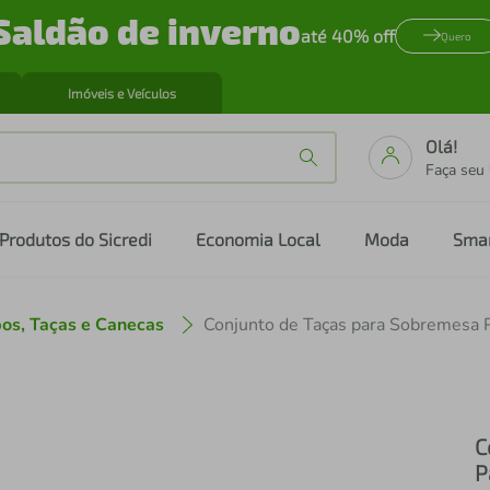
Saldão de inverno
até 40% off
Quero
Imóveis e Veículos
Olá!
Faça seu
Produtos do Sicredi
Economia Local
Moda
Sma
os, Taças e Canecas
C
P