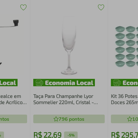
Realce em
Taça Para Champanhe Lyor
Kit 36 Pote
e Acrílico e
Sommelier 220ml, Cristal -
Doces 265ml
ca
5173
Menta Cripp
000
Hotel
ntos
796
pontos
10
R$
22
,
69
R$
295
,
%
-
5%