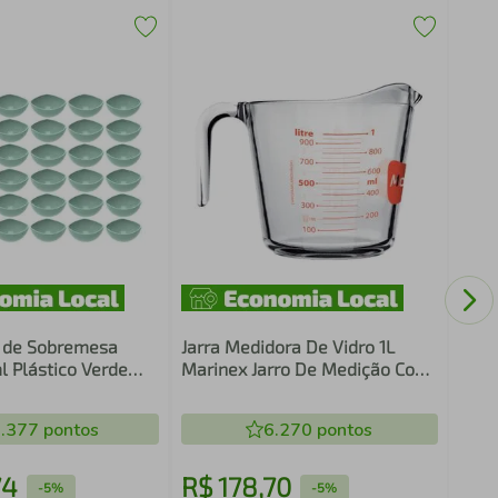
48 C
Rest
Tran
Crip
s de Sobremesa
Jarra Medidora De Vidro 1L
 Plástico Verde
Marinex Jarro De Medição Com
a Restaurante
Alça E Bico Direcionador
.377
pontos
6.270
pontos
74
R$
178
,
70
R$
-
5%
-
5%