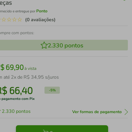
eças
Ponto
rnecido e entregue por
☆
☆
☆
☆
☆
(0 avaliações)
ompre com pontos:
2.330
pontos
R$
69
,
90
à vista
m até
2
x de
R$
34
,
95
s/juros
R$
66
,
40
-
5%
 pagamento com Pix
2.330
pontos
Ver formas de pagamento