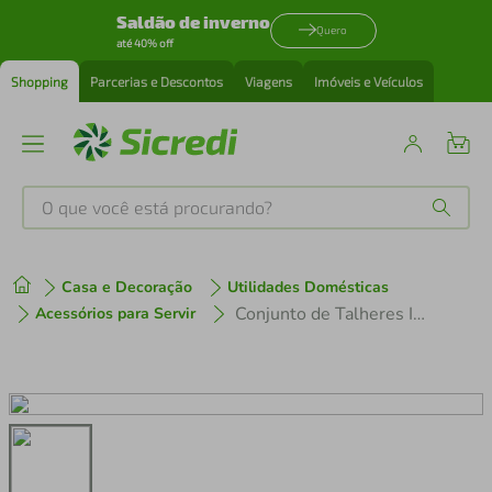
Saldão de inverno
Quero
até 40% off
Shopping
Parcerias e Descontos
Viagens
Imóveis e Veículos
O que você está procurando?
Produtos mais buscados
Casa e Decoração
Utilidades Domésticas
tenis
1
º
Conjunto de Talheres Infantil Tramontina em Inox - 4 Peças
Acessórios para Servir
cafeteira
2
º
perfume
3
º