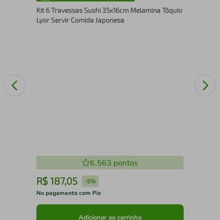
Enc
Kit 6 Travessas Sushi 35x16cm Melamina Tóquio
Piv
Lyor Servir Comida Japonesa
6.563
pontos
R$
187
,
05
R
-
5%
No pagamento com Pix
No 
Adicionar ao carrinho