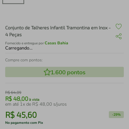
air fryer
4
º
iphone
5
º
Conjunto de Talheres Infantil Tramontina em Inox -
4 Peças
Casas Bahia
Fornecido e entregue por
Carregando…
Compre com pontos:
1.600
pontos
R$
64
,
09
R$
48
,
00
à vista
em até
1
x de
R$
48
,
00
s/juros
R$
45
,
60
-
29%
No pagamento com Pix