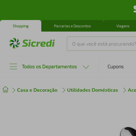
Shopping
Parcerias e Descontos
Viagens
O que você está procurando?
Produtos mais buscados
Todos os Departamentos
Cupons
tenis
1
º
Casa e Decoração
Utilidades Domésticas
Ace
cafeteira
2
º
perfume
3
º
air fryer
4
º