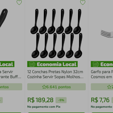
a Servir
12 Conchas Pretas Nylon 32cm
Garfo para 
rante Buffet
Cozinha Servir Sopas Molhos
Cosmos em 
o Crippa
Feijão Kitch
ntos
6.641
pontos
R$
189
,
28
R$
7
,
76
%
-
5%
No pagamento com Pix
No pagamento 