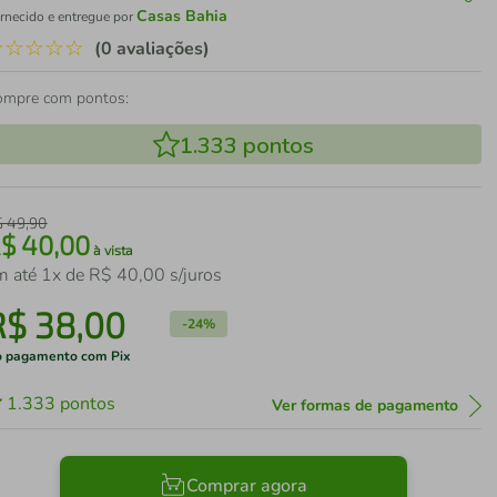
Casas Bahia
rnecido e entregue por
☆
☆
☆
☆
☆
(0 avaliações)
ompre com pontos:
1.333
pontos
$
49
,
90
R$
40
,
00
à vista
m até
1
x de
R$
40
,
00
s/juros
R$
38
,
00
-
24%
 pagamento com Pix
1.333
pontos
Ver formas de pagamento
Comprar agora