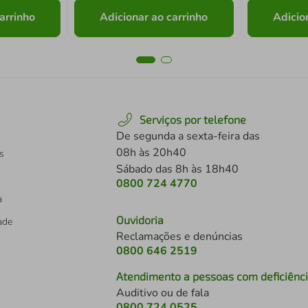
arrinho
Adicionar ao carrinho
Adicio
Serviços por telefone
De segunda a sexta-feira das
08h às 20h40
s
Sábado das 8h às 18h40
0800 724 4770
a
Ouvidoria
dade
Reclamações e denúncias
0800 646 2519
Atendimento a pessoas com deficiênc
Auditivo ou de fala
s
0800 724 0525