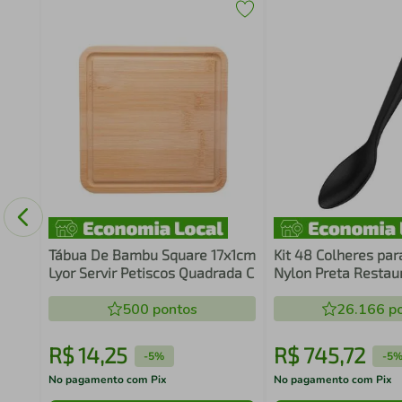
eças
Tábua De Bambu Square 17x1cm
Kit 48 Colheres par
Lyor Servir Petiscos Quadrada C
Nylon Preta Restau
Cozinha Arroz Molh
500
pontos
26.166
po
R$
14
,
25
R$
745
,
72
-
5%
-
5
No pagamento com Pix
No pagamento com Pix