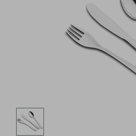
iphone
5
º