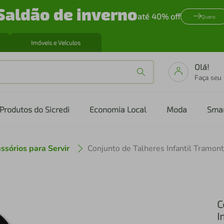
Saldão de inverno
até 40% off
Quero
Imóveis e Veículos
Olá!
Faça seu
Produtos do Sicredi
Economia Local
Moda
Sma
ssórios para Servir
Conjunto de Talheres Infantil Tramont
C
I