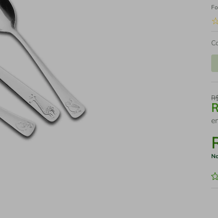
Fo
C
R
e
No