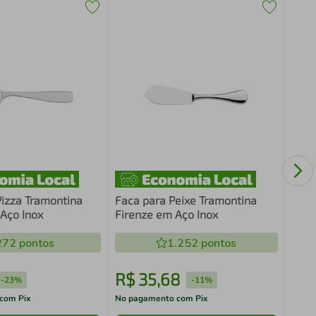
Xíca
Leon
Pizza Tramontina
Faca para Peixe Tramontina
Aço Inox
Firenze em Aço Inox
272
pontos
1.252
pontos
R$
35
,
68
R$
-
23%
-
11%
com Pix
No pagamento com Pix
No pa