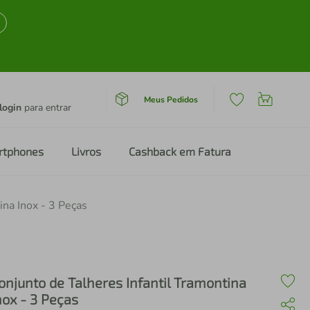
Meus Pedidos
login
para entrar
rtphones
Livros
Cashback em Fatura
ina Inox - 3 Peças
onjunto de Talheres Infantil Tramontina
nox - 3 Peças