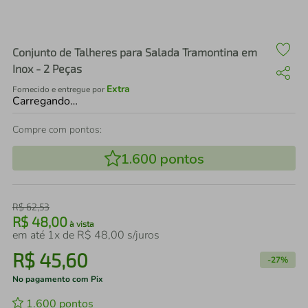
air fryer
4
º
iphone
5
º
Conjunto de Talheres para Salada Tramontina em
Inox - 2 Peças
Extra
Fornecido e entregue por
Carregando…
Compre com pontos:
1.600
pontos
R$
62
,
53
R$
48
,
00
à vista
em até
1
x de
R$
48
,
00
s/juros
R$
45
,
60
-
27%
No pagamento com Pix
1.600
pontos