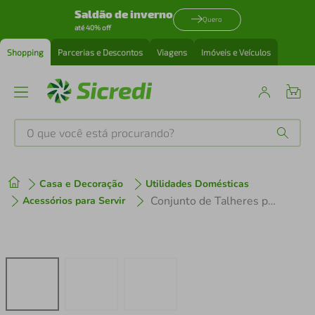
Saldão de inverno
Quero
até 40% off
Shopping
Parcerias e Descontos
Viagens
Imóveis e Veículos
O que você está procurando?
Produtos mais buscados
Casa e Decoração
Utilidades Domésticas
tenis
1
º
Conjunto de Talheres para Salada Tramontina em Inox - 2 Peças
Acessórios para Servir
cafeteira
2
º
perfume
3
º