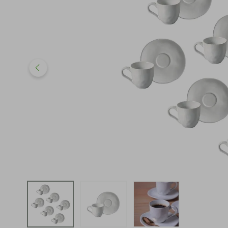
iphone
5
º