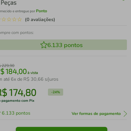
 Peças
Ponto
rnecido e entregue por
☆
☆
☆
☆
☆
(0 avaliações)
ompre com pontos:
6.133
pontos
$
229
,
90
R$
184
,
00
à vista
m até
6
x de
R$
30
,
66
s/juros
R$
174
,
80
-
24%
 pagamento com Pix
6.133
pontos
Ver formas de pagamento