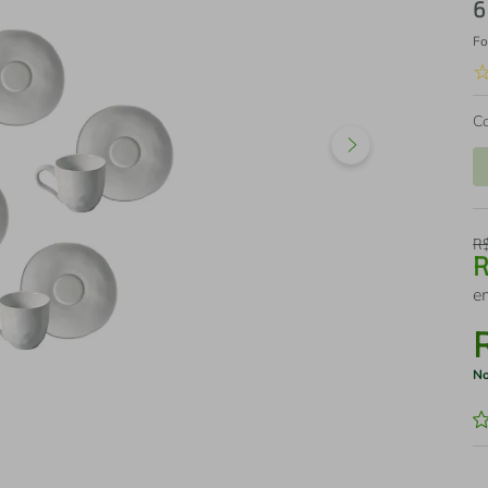
6
Fo
C
R
e
No