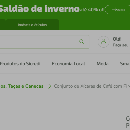
Saldão de inverno
até 40% off
Quero
Imóveis e Veículos
Olá!
Faça seu
Produtos do Sicredi
Economia Local
Moda
Sma
os, Taças e Canecas
C
P