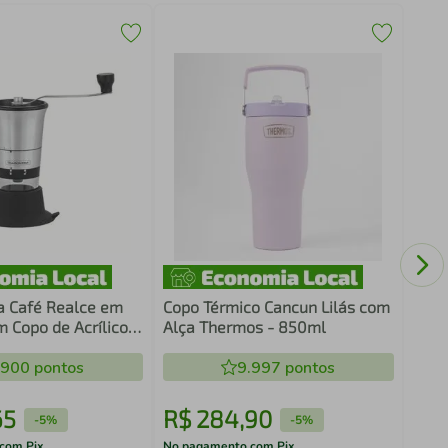
Taça
350m
Tran
a Café Realce em
Copo Térmico Cancun Lilás com
m Copo de Acrílico e
Alça Thermos - 850ml
Cerâmica
 61769/000
.900
pontos
9.997
pontos
65
R$
284
,
90
R$
-
5%
-
5%
com Pix
No pagamento com Pix
No pa