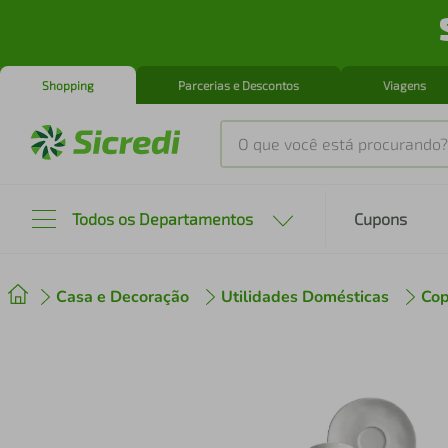
Shopping
Parcerias e Descontos
Viagens
O que você está procurando?
Produtos mais buscados
Todos os Departamentos
Cupons
tenis
1
º
Casa e Decoração
Utilidades Domésticas
Cop
cafeteira
2
º
perfume
3
º
air fryer
4
º