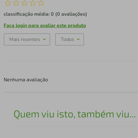
☆
☆
☆
☆
☆
classificação média: 0
(0 avaliações)
Faça login para avaliar este produto
Mais recentes
Todos
Nenhuma avaliação
Quem viu isto, também viu...