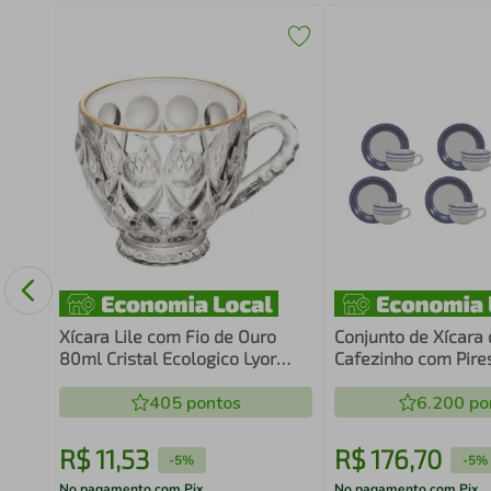
l
2 -
Xícara Lile com Fio de Ouro
Conjunto de Xícara
80ml Cristal Ecologico Lyor
Cafezinho com Pire
Café Clinica Atendimento 6cm
Paula Schmidt
405
pontos
6.200
po
R$
11
,
53
R$
176
,
70
-
5%
-
5%
No pagamento com Pix
No pagamento com Pix