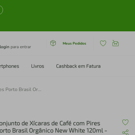
Meus Pedidos
login
para entrar
rtphones
Livros
Cashback em Fatura
Conjunto de Xícaras de Café com Pires Porto Brasil Orgânico New White 120ml - 6 Peças
onjunto de Xícaras de Café com Pires
orto Brasil Orgânico New White 120ml -