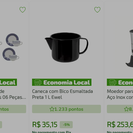
 de
Caneca com Bico Esmaltada
Moedor par
s 06 Peças
Preta 1 L Ewel
Aço Inox co
Moinho em 
ntos
1.233
pontos
Tramontina
8
R$
35
,
15
R$
253
,
-
5%
No pagamento com Pix
No pagamento 