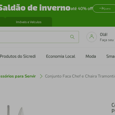
Saldão de inverno
até 40% off
Quero
Imóveis e Veículos
Olá!
Faça seu
Produtos do Sicredi
Economia Local
Moda
Sma
ssórios para Servir
C
P