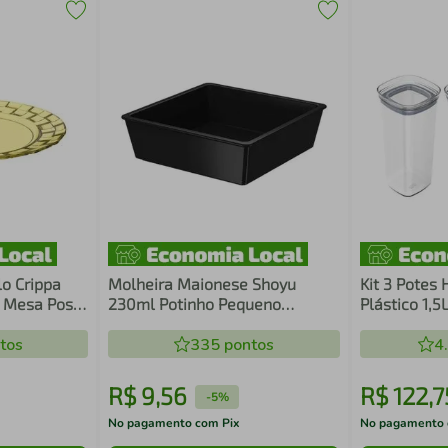
o Crippa
Molheira Maionese Shoyu
Kit 3 Potes
r Mesa Posta
230ml Potinho Pequeno
Plástico 1,5
Petisqueira Preta Uno
Mantimento
tos
Restaurante
335
pontos
Transparent
4
R$
9
,
56
R$
122
,
7
-
5%
No pagamento com Pix
No pagamento 