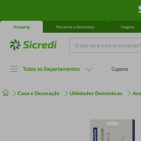
Shopping
Parcerias e Descontos
Viagens
O que você está procurando?
Produtos mais buscados
Todos os Departamentos
Cupons
tenis
1
º
Casa e Decoração
Utilidades Domésticas
Ace
cafeteira
2
º
perfume
3
º
air fryer
4
º