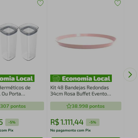
Jogo
Uno 
Plás
Sob
 Herméticos de
Kit 48 Bandejas Redondas
L Ou Porta
34cm Rosa Buffet Evento
s Condimentos
Restaurante Crippa Bubble
e
.307
pontos
38.998
pontos
5
R$
1
.
111
,
44
R$
-
5%
-
5%
com Pix
No pagamento com Pix
No pa