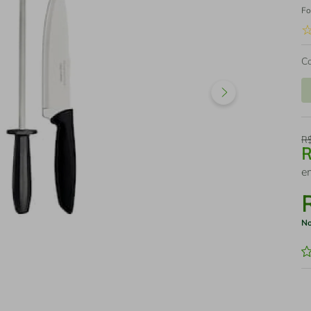
Fo
C
R
e
No