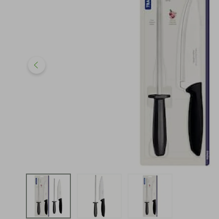
iphone
5
º