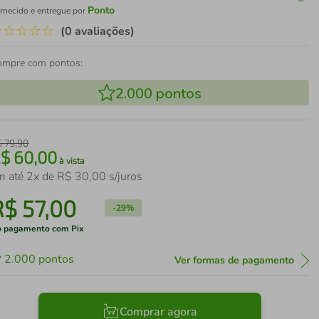
Ponto
rnecido e entregue por
☆
☆
☆
☆
☆
(0 avaliações)
ompre com pontos:
2.000
pontos
$
79
,
90
R$
60
,
00
à vista
m até
2
x de
R$
30
,
00
s/juros
R$
57
,
00
-
29%
 pagamento com Pix
2.000
pontos
Ver formas de pagamento
Comprar agora