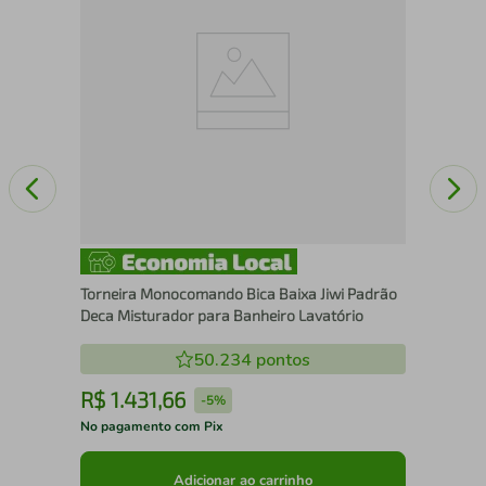
Aço
Torneira Monocomando Bica Baixa Jiwi Padrão
Deca Misturador para Banheiro Lavatório
50.234
pontos
R$
1
.
431
,
66
R
-
5%
No pagamento com Pix
No 
Adicionar ao carrinho