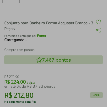
air fryer
4
º
iphone
5
º
Conjunto para Banheiro Forma Acquaset Branco - 3
Peças
Ponto
Fornecido e entregue por
Carregando…
Compre com pontos:
7.467
pontos
R$
279
,
90
R$
224
,
00
à vista
em até
6
x de
R$
37
,
33
s/juros
R$
212
,
80
-
24%
No pagamento com Pix