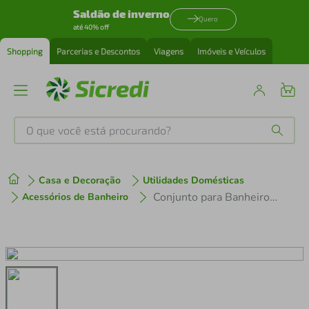
Saldão de inverno
Quero
até 40% off
Shopping
Parcerias e Descontos
Viagens
Imóveis e Veículos
O que você está procurando?
Produtos mais buscados
Casa e Decoração
Utilidades Domésticas
tenis
1
º
Conjunto para Banheiro Forma Acquaset Branco - 3 Peças
Acessórios de Banheiro
cafeteira
2
º
perfume
3
º