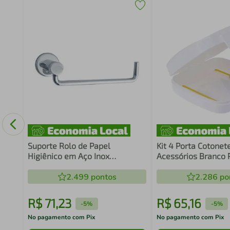
orma
Suporte Rolo de Papel
Kit 4 Porta Cotonet
Higiênico em Aço Inox
Acessórios Branco P
Papeleira Banheiro Jasmim
Viagem Estojo com 
2.499
pontos
Interno Crippa
2.286
po
R$
71
,
23
R$
65
,
16
-
5%
-
5%
No pagamento com Pix
No pagamento com Pix