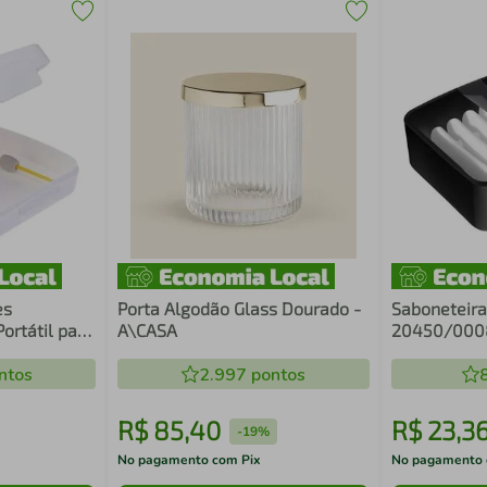
es
Porta Algodão Glass Dourado -
Saboneteira
ortátil para
A\CASA
20450/0008
Elástico
ntos
2.997
pontos
R$
85
,
40
R$
23
,
3
-
19%
No pagamento com Pix
No pagamento 