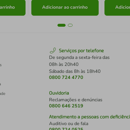
arrinho
Adicionar ao carrinho
Adicio
Serviços por telefone
De segunda a sexta-feira das
08h às 20h40
s
Sábado das 8h às 18h40
0800 724 4770
a
Ouvidoria
dade
Reclamações e denúncias
0800 646 2519
Atendimento a pessoas com deficiênc
Auditivo ou de fala
s
0800 724 0525