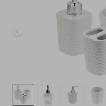
iphone
5
º