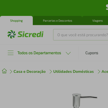
Shopping
Parcerias e Descontos
Viagens
O que você está procurando?
Produtos mais buscados
Todos os Departamentos
Cupons
tenis
1
º
Casa e Decoração
Utilidades Domésticas
Ace
cafeteira
2
º
perfume
3
º
air fryer
4
º