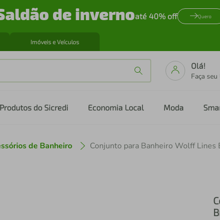
Saldão de inverno
até 40% off
Quero
Imóveis e Veículos
Olá!
Faça seu
Produtos do Sicredi
Economia Local
Moda
Sma
ssórios de Banheiro
Conjunto para Banheiro Wolff Lines 
C
B