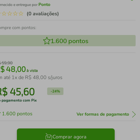
Ponto
rnecido e entregue por
☆
☆
☆
☆
☆
(0 avaliações)
ompre com pontos:
1.600
pontos
$
59
,
90
R$
48
,
00
à vista
m até
1
x de
R$
48
,
00
s/juros
R$
45
,
60
-
24%
 pagamento com Pix
1.600
pontos
Ver formas de pagamento
Comprar agora