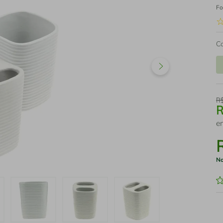
Fo
C
R
e
No