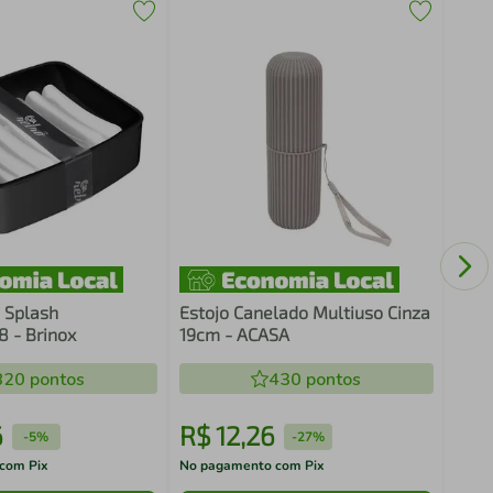
Conj
Acqu
Peç
 Splash
Estojo Canelado Multiuso Cinza
 - Brinox
19cm - ACASA
820
pontos
430
pontos
6
R$
12
,
26
R$
-
5%
-
27%
com Pix
No pagamento com Pix
No pa