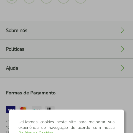
Sobre nós
+
Políticas
+
Ajuda
+
Formas de Pagamento
Utilizamos cookies neste site para melhorar sua
*Pontos dos Cartões Sicredi
experiência de navegação de acordo com nossa
*Cartões Sicredi
*Boleto exclusivo para associados PJ