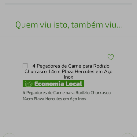
Quem viu isto, também viu...
24
Kit
Cab
4 Pegadores de Carne para Rodízio Churrasco
22
14cm Plaza Hercules em Aço Inox