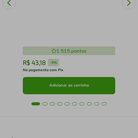
1.515
pontos
R$
43
,
18
R
-
5%
No pagamento com Pix
No 
Adicionar ao carrinho