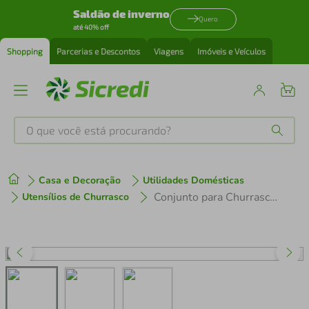
Saldão de inverno
Quero
até 40% off
Shopping
Parcerias e Descontos
Viagens
Imóveis e Veículos
O que você está procurando?
Produtos mais buscados
Casa e Decoração
Utilidades Domésticas
tenis
1
º
Conjunto para Churrasco Polywood Vermelho com Estojo 4 Peças
Utensílios de Churrasco
cafeteira
2
º
perfume
3
º