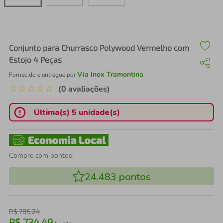
air fryer
4
º
iphone
5
º
Conjunto para Churrasco Polywood Vermelho com
Estojo 4 Peças
Via Inox Tramontina
Fornecido e entregue por
☆
☆
☆
☆
☆
(0 avaliações)
Última(s) 5 unidade(s)
Compre com pontos:
24.483
pontos
R$
785
,
24
R$
734
,
49