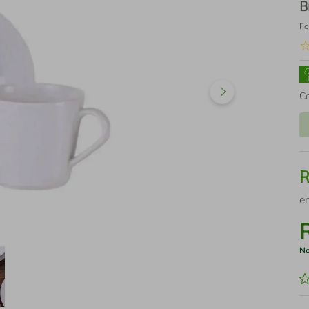
B
Fo
C
e
No