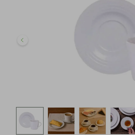
iphone
5
º