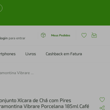
Meus Pedidos
login
para entrar
rtphones
Livros
Cashback em Fatura
Conjunto Xícara de Chá com Pires Tramontina Vibrare Porcelana 185ml Café Branco Mesa Posta
onjunto Xícara de Chá com Pires
ramontina Vibrare Porcelana 185ml Café