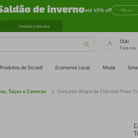
Saldão de inverno
até 40% off
Quero
Imóveis e Veículos
Olá!
Faça seu
Produtos do Sicredi
Economia Local
Moda
Sma
os, Taças e Canecas
C
T