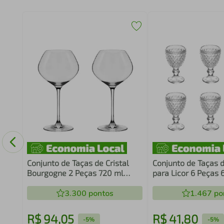
Conjunto de Taças de Cristal
Conjunto de Taças d
Bourgogne 2 Peças 720 ml
para Licor 6 Peças 
Oxford
Abacaxi Lyor
3.300
pontos
1.467
po
R$
94
,
05
R$
41
,
80
-
5%
-
5%