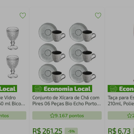
e Vidro
Conjunto de Xícara de Chá com
Taça para E
60 ml Bico
Pires 06 Peças Bio Echo Porto
210ml, Poli
Brasil
Translúcida
ntos
9.167
pontos
R$
261
,
25
R$
6
,
73
-
5%