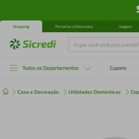
Shopping
Parcerias e Descontos
Viagens
O que você está procurando?
Produtos mais buscados
Todos os Departamentos
Cupons
tenis
1
º
Casa e Decoração
Utilidades Domésticas
Cop
cafeteira
2
º
perfume
3
º
air fryer
4
º