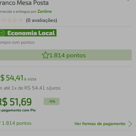
ranco Mesa Posta
Zanline
rnecido e entregue por
☆
☆
☆
☆
☆
(0 avaliações)
ompre com pontos:
1.814
pontos
R$
54
,
41
à vista
m até
1
x de
R$
54
,
41
s/juros
R$
51
,
69
-
5%
 pagamento com Pix
1.814
pontos
Ver formas de pagamento