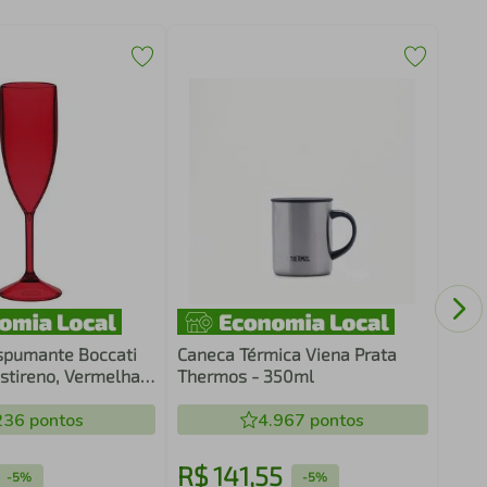
Copo
Nadi
spumante Boccati
Caneca Térmica Viena Prata
estireno, Vermelha
Thermos - 350ml
 - 24699.02
236
pontos
4.967
pontos
R$
141
,
55
R$
-
5%
-
5%