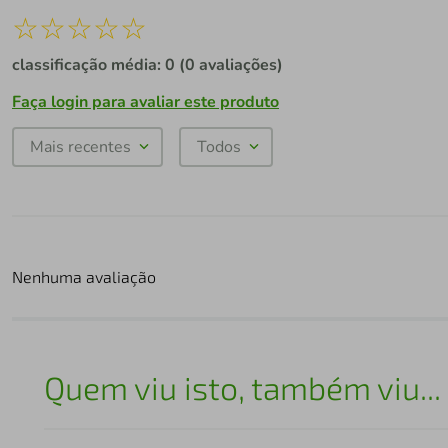
☆
☆
☆
☆
☆
classificação média: 0
(0 avaliações)
Faça login para avaliar este produto
Mais recentes
Todos
Nenhuma avaliação
Quem viu isto, também viu...