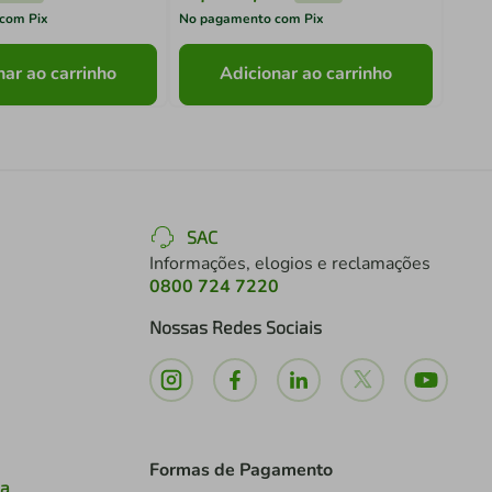
com Pix
No pagamento com Pix
No pa
nar ao carrinho
Adicionar ao carrinho
SAC
Informações, elogios e reclamações
0800 724 7220
Nossas Redes Sociais
Formas de Pagamento
ia